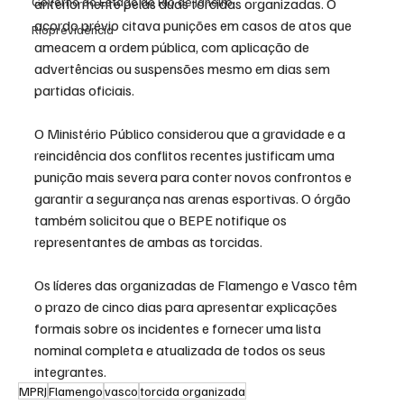
Governo do Estado do Rio de Janeiro
anteriormente pelas duas torcidas organizadas. O 
acordo prévio citava punições em casos de atos que 
Rioprevidência
ameacem a ordem pública, com aplicação de 
advertências ou suspensões mesmo em dias sem 
partidas oficiais.
O Ministério Público considerou que a gravidade e a 
reincidência dos conflitos recentes justificam uma 
punição mais severa para conter novos confrontos e 
garantir a segurança nas arenas esportivas. O órgão 
também solicitou que o BEPE notifique os 
representantes de ambas as torcidas.
Os líderes das organizadas de Flamengo e Vasco têm 
o prazo de cinco dias para apresentar explicações 
formais sobre os incidentes e fornecer uma lista 
nominal completa e atualizada de todos os seus 
integrantes.
MPRJ
Flamengo
vasco
torcida organizada