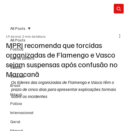
All Posts
19 de mai.
2 min de leitura
All Posts
MPRJ recomenda que torcidas
Política
organizadas de Flamengo e Vasco
Rio de Janeiro
sejam suspensas após confusão no
Saúde
Maracanã
Colunas
Os líderes das organizadas de Flamengo e Vasco têm o 
Brasil
prazo de cinco dias para apresentar explicações formais 
Niterói
sobre os incidentes
Polícia
Internacional
Geral
Maricá