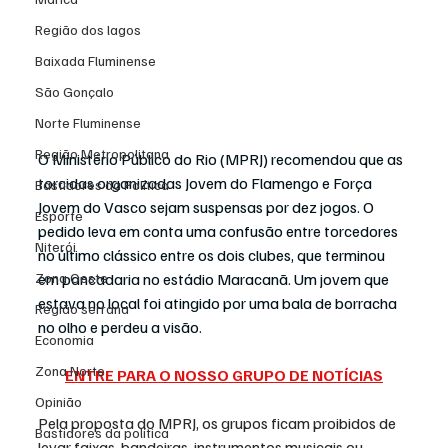
Região dos lagos
Baixada Fluminense
São Gonçalo
Norte Fluminense
Região Metropolitana
O 
Ministério Público do Rio (MPRJ)
 recomendou que as 
torcidas organizadas Jovem do 
Flamengo
 e Força 
Bastidores da Política
Jovem do 
Vasco
 sejam suspensas por dez jogos. O 
Esporte
pedido leva em conta uma confusão entre torcedores 
Niterói
no último clássico entre os dois 
clubes
, que terminou 
Zona Oeste
em pancadaria no estádio Maracanã. Um jovem que 
estava no local foi atingido por uma bala de borracha 
Região serrana
no olho e perdeu a visão.
Economia
Zona Norte
ENTRE PARA O NOSSO GRUPO DE NOTÍCIAS
Opinião
Pela proposta do MPRJ, os grupos ficam proibidos de 
Bastidores da política
levar faixas, bandeiras, instrumentos musicais ou 