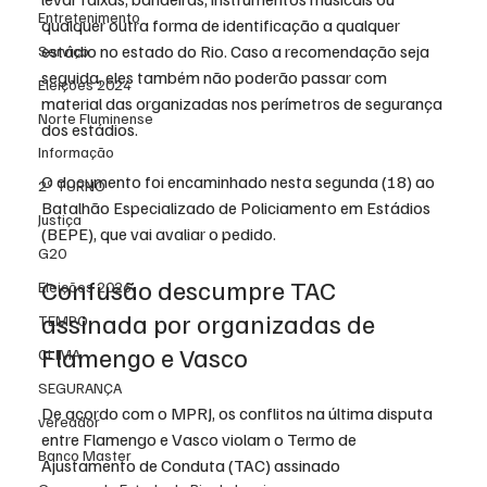
Entretenimento
qualquer outra forma de identificação a qualquer 
estádio no estado do Rio. Caso a recomendação seja 
Serviço
seguida, eles também não poderão passar com 
Eleições 2024
material das organizadas nos perímetros de segurança 
Norte Fluminense
dos estádios.
Informação
O documento foi encaminhado nesta segunda (18) ao 
2º TURNO
Batalhão Especializado de Policiamento em Estádios 
Justiça
(BEPE), que vai avaliar o pedido.
G20
Confusão descumpre TAC 
Eleições 2026
assinada por organizadas de 
TEMPO
Flamengo e Vasco
CLIMA
SEGURANÇA
De acordo com o MPRJ, os conflitos na última disputa 
vereador
entre Flamengo e Vasco violam o Termo de 
Banco Master
Ajustamento de Conduta (TAC) assinado 