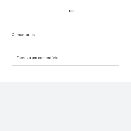
Comentários
Escreva um comentário
Bandido envolvido em morte de policial no
Muquiço é baleado