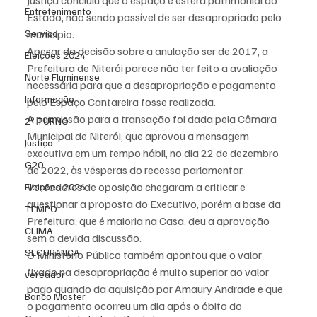
Justiça concluiu que o espaço é esfera patrimonial do 
Entretenimento
Estado, não sendo passível de ser desapropriado pelo 
Serviço
município.
Apesar da decisão sobre a anulação ser de 2017, a 
Eleições 2024
Prefeitura de Niterói parece não ter feito a avaliação 
Norte Fluminense
necessária para que a desapropriação e pagamento 
Informação
pelo Espaço Cantareira fosse realizada.
A permissão para a transação foi dada pela Câmara 
2º TURNO
Municipal de Niterói, que aprovou a mensagem 
Justiça
executiva em um tempo hábil, no dia 22 de dezembro 
G20
de 2022, às vésperas do recesso parlamentar. 
Vereadores de oposição chegaram a criticar e 
Eleições 2026
questionar a proposta do Executivo, porém a base da 
TEMPO
Prefeitura, que é maioria na Casa, deu a aprovação 
CLIMA
sem a devida discussão.
SEGURANÇA
O Ministério Público também apontou que o valor 
fixado na desapropriação é muito superior ao valor 
vereador
pago quando da aquisição por Amaury Andrade e que 
Banco Master
o pagamento ocorreu um dia após o óbito do 