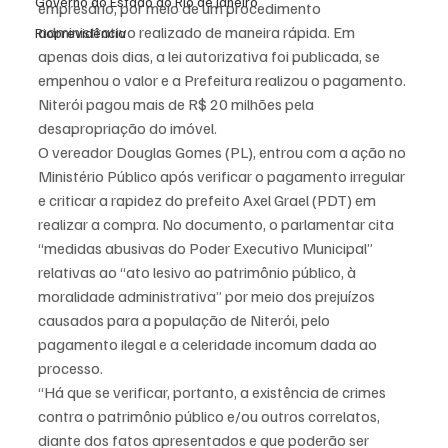
Governo do Estado do Rio de Janeiro
empresário, por meio de um procedimento 
administrativo realizado de maneira rápida. Em 
Rioprevidência
apenas dois dias, a lei autorizativa foi publicada, se 
empenhou o valor e a Prefeitura realizou o pagamento.
Niterói pagou mais de R$ 20 milhões pela 
desapropriação do imóvel.
O vereador Douglas Gomes (PL), entrou com a ação no 
Ministério Público após verificar o pagamento irregular 
e criticar a rapidez do prefeito Axel Grael (PDT) em 
realizar a compra. No documento, o parlamentar cita 
“medidas abusivas do Poder Executivo Municipal” 
relativas ao “ato lesivo ao patrimônio público, à 
moralidade administrativa” por meio dos prejuízos 
causados para a população de Niterói, pelo 
pagamento ilegal e a celeridade incomum dada ao 
processo.
“Há que se verificar, portanto, a existência de crimes 
contra o patrimônio público e/ou outros correlatos, 
diante dos fatos apresentados e que poderão ser 