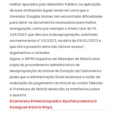
melhor apurados pelo Ministério Público, na aplicação 
de suas atribuições legais tendo em vista que o 
Vereador Douglas Gomes tem encontrado dificuldades 
para obter os documentos necessários para melhor 
averiguação, como por exemplo o inteiro teor do PL 
169/2022 que deu azo à desapropriação, solicitado 
via memorando nº 15/2023, na data de 09/02/2023 e 
que até a presente data não obteve acesso”, 
argumentou o vereador.
Agora, o MPRJ requisitou ao Município de Niterói uma 
cópia do procedimento administrativo de 
desapropriação do imóvel da Estação da Cantareira e 
pediu que a administração Grael esclareça a razão da 
realização do pagamento do imovel ao credor falecido.
A Prefeitura de Niterói ainda não se manifestou sobre 
o assunto.
#cantareira
#ministeriopublico
#prefeituradeniterói
#axelgrael
#niterói
#mprj