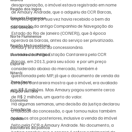
desapropriação, o imóvel estava registrado em nome 
Região dos lagos
de Amaury Andrade, que o adquiriu da CCR Barcas, 
Baixada Fluminense
empresa que por sua vez havia recebido o bem da 
concessão da antiga Companhia de Navegação do 
São Gonçalo
Estado do Rio de Janeiro (CONERJ), que à época 
Norte Fluminense
operava as barcas, antes do serviço ser privatizado.
Região Metropolitana
Amaury era sócio da concessionária.
A venda da antiga Estação Cantareira pela CCR 
Bastidores da Política
Barcas, em 2013, para seu sócio  e por um preço 
Esporte
considerado abaixo do mercado, também é 
Niterói
questionada pelo MP, já que o documento de venda da 
Zona Oeste
Estação Cantareira mostra que o imóvel, era avaliado 
em R$ 8 milhões. Mas Amaury pagou somente cerca 
Região serrana
de R$ 2 milhões, um quarto do valor.
Economia
Há algumas semanas, uma decisão da Justiça declarou 
Zona Norte
a nulidade da concessão, o que tornou nulos também 
todos os atos posteriores, inclusive a venda do imóvel 
Opinião
feito pela CCR a Amaury Andrade. No documento, a 
Bastidores da política