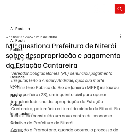
All Posts
3 de mar. de 2023
3 min de leitura
All Posts
MP questiona Prefeitura de Niterói
Política
sobre desapropriação e pagamento
Rio de Janeiro
da Estação Cantareira
Saúde
Vereador Douglas Gomes (PL) denunciou pagamento 
Colunas
irregular, feito a Amaury Andrade, após sua morte
Brasil
O Ministério Público do Rio de Janeiro (MPRJ) instaurou, 
na terça-feira (28), um inquérito civil para apurar 
Niterói
irregularidades na desapropriação da Estação 
Polícia
Cantareira, patrimônio cultural da cidade de Niterói. No 
Internacional
local, seria construído um novo centro de economia 
criativa da Prefeitura de Niterói.
Geral
Segundo a Promotoria, quando ocorreu o processo de 
Maricá