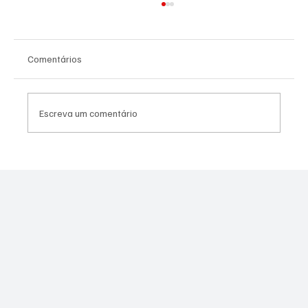
Comentários
Escreva um comentário
PL Niterói estrutura projeto eleitoral e
aposta em lideranças para ampliar
representação no Rio de Janeiro