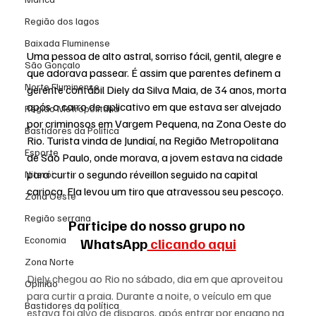
Região dos lagos
Baixada Fluminense
Uma pessoa de alto astral, sorriso fácil, gentil, alegre e 
São Gonçalo
que adorava passear. É assim que parentes definem a 
Norte Fluminense
gerente contábil Diely da Silva Maia, de 34 anos, morta 
após o carro de aplicativo em que estava ser alvejado 
Região Metropolitana
por criminosos em Vargem Pequena, na Zona Oeste do 
Bastidores da Política
Rio. Turista vinda de Jundiaí, na Região Metropolitana 
Esporte
de São Paulo, onde morava, a jovem estava na cidade 
para curtir o segundo réveillon seguido na capital 
Niterói
carioca. Ela levou um tiro que atravessou seu pescoço.
Zona Oeste
Região serrana
Participe do nosso grupo no 
Economia
WhatsApp
 clicando aqui
Zona Norte
Diely chegou ao Rio no sábado, dia em que aproveitou 
Opinião
para curtir a praia. Durante a noite, o veículo em que 
Bastidores da política
estava foi alvo de disparos, após entrar por engano na 