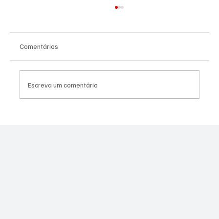
Comentários
Escreva um comentário
Canella muda estratégia para 2026 e pode
disputar vaga na Alerj