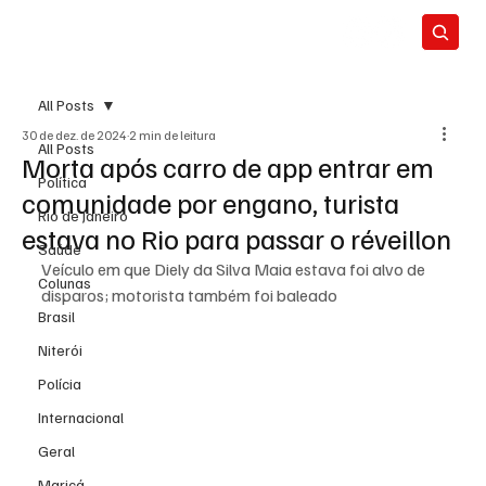
All Posts
30 de dez. de 2024
2 min de leitura
All Posts
Morta após carro de app entrar em
Política
comunidade por engano, turista
Rio de Janeiro
estava no Rio para passar o réveillon
Saúde
Veículo em que Diely da Silva Maia estava foi alvo de 
Colunas
disparos; motorista também foi baleado
Brasil
Niterói
Polícia
Internacional
Geral
Maricá