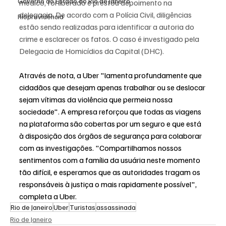
Governo do Estado do Rio de Janeiro
médico, foi liberado e prestou depoimento na 
delegacia. De acordo com a Polícia Civil, diligências 
Rioprevidência
estão sendo realizadas para identificar a autoria do 
crime e esclarecer os fatos. O caso é investigado pela 
Delegacia de Homicídios da Capital (DHC).
Através de nota, a Uber "lamenta profundamente que 
cidadãos que desejam apenas trabalhar ou se deslocar 
sejam vítimas da violência que permeia nossa 
sociedade". A empresa reforçou que todas as viagens 
na plataforma são cobertas por um seguro e que está 
à disposição dos órgãos de segurança para colaborar 
com as investigações. "Compartilhamos nossos 
sentimentos com a família da usuária neste momento 
tão difícil, e esperamos que as autoridades tragam os 
responsáveis à justiça o mais rapidamente possível", 
completa a Uber.
Rio de Janeiro
Uber
Turistas
assassinada
Rio de Janeiro