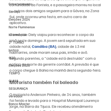
Entretenimento
comunidade da Fontela, e a passageira morreu no local 
— outros dois amigos seguiam para a Gávea, na Zona 
Serviço
Sul, onde ocorreu uma festa, em outro carro de 
Eleições 2024
aplicativo.
Norte Fluminense
O irmão de Diely viajou para reconhecer o corpo da 
Informação
irmã neste domingo. A jovem será sepultada em sua 
2º TURNO
cidade natal, 
Candiba (BA)
, cidade de 13 mil 
Justiça
habitantes, onde moram seus pais, irmão e avô. 
G20
Segundo parentes, a "cidade está destruída" com a 
notícia da morte da gerente contábil. A previsão é que 
Eleições 2026
o corpo chegue à Bahia na manhã desta segunda-feira.
TEMPO
CLIMA
Motorista também foi baleado
SEGURANÇA
O motorista Anderson Pinheiro, de 34 anos, também 
vereador
foi ferido e levado para o Hospital Municipal Lourenço 
Banco Master
Jorge, na Barra da Tijuca. Ele recebeu atendimento 