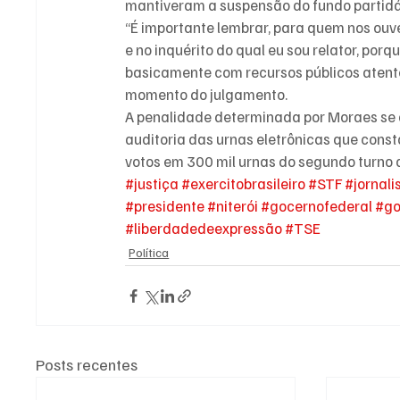
mantiveram a suspensão do fundo partidár
“É importante lembrar, para quem nos ouve,
e no inquérito do qual eu sou relator, porq
basicamente com recursos públicos atent
momento do julgamento.
A penalidade determinada por Moraes se d
auditoria das urnas eletrônicas que consta
votos em 300 mil urnas do segundo turno 
#justiça
#exercitobrasileiro
#STF
#jornal
#presidente
#niterói
#gocernofederal
#go
#liberdadedeexpressão
#TSE
Política
Posts recentes