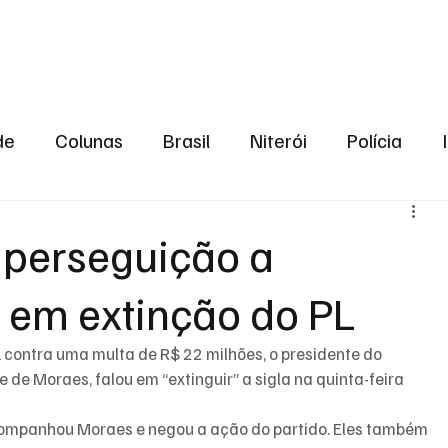
aneiro
Política
Bastidores da Política
de
Colunas
Brasil
Niterói
Polícia
São Gonçalo
Norte Fluminense
Região Me
 perseguição a
a em extinção do PL
gião serrana
Economia
Zona Norte
Opin
 contra uma multa de R$ 22 milhões, o presidente do 
2024
Norte Fluminense
Informação
2º T
e de Moraes, falou em “extinguir” a sigla na quinta-feira 
companhou Moraes e negou a ação do partido. Eles também 