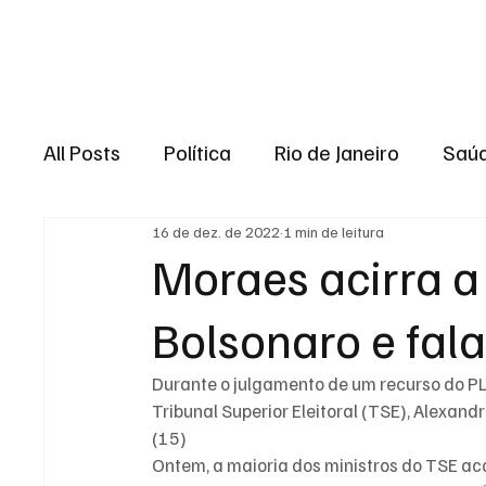
Brasil
Rio de J
All Posts
Política
Rio de Janeiro
Saú
16 de dez. de 2022
1 min de leitura
Região dos lagos
Baixada Fluminense
Moraes acirra a
Bolsonaro e fal
Esporte
Niterói
Zona Oeste
Re
Durante o julgamento de um recurso do PL
Entretenimento
Serviço
Eleições 
Tribunal Superior Eleitoral (TSE), Alexandr
(15)
Ontem, a maioria dos ministros do TSE a