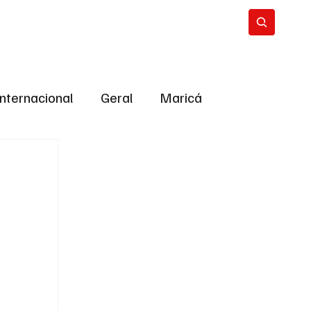
Internacional
Geral
Maricá
tropolitana
Bastidores da Política
ião
Bastidores da política
URNO