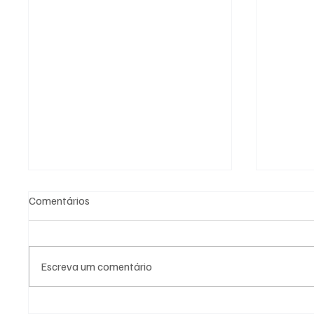
Comentários
Escreva um comentário
PL Niterói estrutura projeto
Moraes