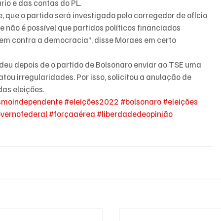
io e das contas do PL.
 que o partido será investigado pelo corregedor de ofício 
ue não é possível que partidos políticos financiados 
em contra a democracia”, disse Moraes em certo 
eu depois de o partido de Bolsonaro enviar ao TSE uma 
tou irregularidades. Por isso, solicitou a anulação de 
das eleições.
ismoindependente
#eleições2022
#bolsonaro
#eleições
vernofederal
#forçaaérea
#liberdadedeopinião