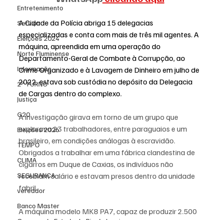
Entretenimento
A Cidade da Polícia abriga 15 delegacias 
Serviço
especializadas e conta com mais de três mil agentes. A 
Eleições 2024
máquina, apreendida em uma operação do 
Norte Fluminense
Departamento-Geral de Combate à Corrupção, ao 
Informação
Crime Organizado e à Lavagem de Dinheiro em julho de 
2022, estava sob custódia no depósito da Delegacia 
2º TURNO
de Cargas dentro do complexo.
Justiça
G20
A investigação girava em torno de um grupo que 
explorava 23 trabalhadores, entre paraguaios e um 
Eleições 2026
brasileiro, em condições análogas à escravidão. 
TEMPO
Obrigados a trabalhar em uma fábrica clandestina de 
CLIMA
cigarros em Duque de Caxias, os indivíduos não 
recebiam salário e estavam presos dentro da unidade 
SEGURANÇA
fabril.
vereador
Banco Master
A máquina modelo MK8 PA7, capaz de produzir 2.500 