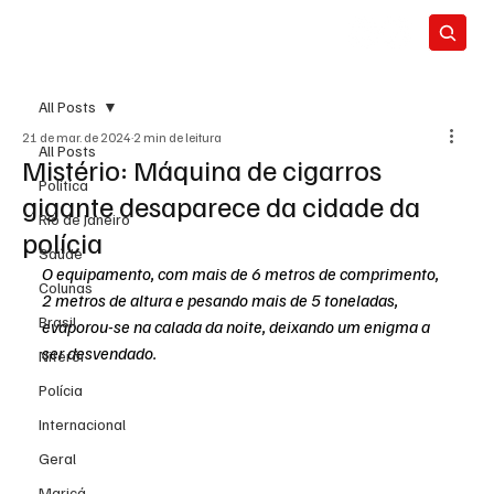
All Posts
21 de mar. de 2024
2 min de leitura
All Posts
Mistério: Máquina de cigarros
Política
gigante desaparece da cidade da
Rio de Janeiro
polícia
Saúde
O equipamento, com mais de 6 metros de comprimento, 
Colunas
2 metros de altura e pesando mais de 5 toneladas, 
Brasil
evaporou-se na calada da noite, deixando um enigma a 
ser desvendado.
Niterói
Polícia
Internacional
Geral
Maricá