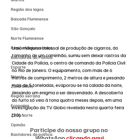
Região dos lagos
Baixada Fluminense
São Gonçalo
Norte Fluminense
Uma máquina colossal de produção de cigarros, do 
Região Metropolitana
tamanho de um caminhão, sumiu sem deixar rastros da 
Bastidores da Política
Cidade da Polícia, o centro de comando da Polícia Civil 
Esporte
no Rio de Janeiro. O equipamento, com mais de 6 
Niterói
metros de comprimento, 2 metros de altura e pesando 
mais de 5 toneladas, evaporou-se na calada da noite, 
Zona Oeste
deixando um enigma a ser desvendado. A descoberta 
Região serrana
do furto só veio à tona quatro meses depois, em uma 
Economia
investigação da TV Globo revelada nesta quarta-feira 
(20).
Zona Norte
Opinião
Participe do nosso grupo no 
Bastidores da política
WhatsApp
 clicando aqui