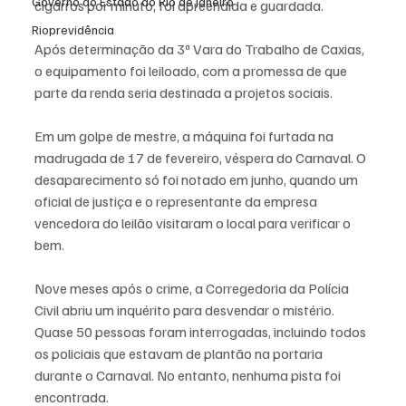
Governo do Estado do Rio de Janeiro
cigarros por minuto, foi apreendida e guardada. 
Rioprevidência
Após determinação da 3ª Vara do Trabalho de Caxias, 
o equipamento foi leiloado, com a promessa de que 
parte da renda seria destinada a projetos sociais.
Em um golpe de mestre, a máquina foi furtada na 
madrugada de 17 de fevereiro, véspera do Carnaval. O 
desaparecimento só foi notado em junho, quando um 
oficial de justiça e o representante da empresa 
vencedora do leilão visitaram o local para verificar o 
bem.
Nove meses após o crime, a Corregedoria da Polícia 
Civil abriu um inquérito para desvendar o mistério. 
Quase 50 pessoas foram interrogadas, incluindo todos 
os policiais que estavam de plantão na portaria 
durante o Carnaval. No entanto, nenhuma pista foi 
encontrada.