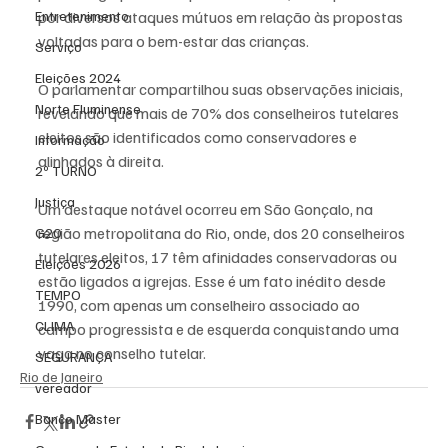
Entretenimento
por diversos ataques mútuos em relação às propostas 
voltadas para o bem-estar das crianças.
Serviço
Eleições 2024
O parlamentar compartilhou suas observações iniciais, 
Norte Fluminense
revelando que mais de 70% dos conselheiros tutelares 
eleitos são identificados como conservadores e 
Informação
alinhados à direita. 
2º TURNO
Justiça
Um destaque notável ocorreu em São Gonçalo, na 
região metropolitana do Rio, onde, dos 20 conselheiros 
G20
tutelares eleitos, 17 têm afinidades conservadoras ou 
Eleições 2026
estão ligados a igrejas. Esse é um fato inédito desde 
TEMPO
1990, com apenas um conselheiro associado ao 
CLIMA
campo progressista e de esquerda conquistando uma 
vaga no conselho tutelar.
SEGURANÇA
Rio de Janeiro
vereador
Banco Master