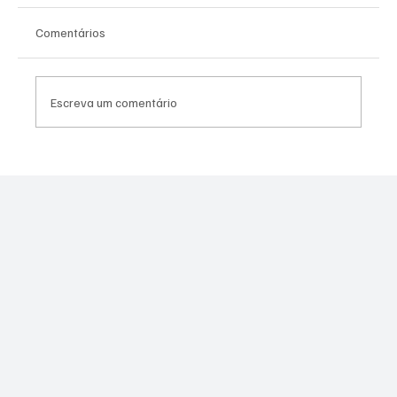
Comentários
Escreva um comentário
Canella muda estratégia para 2026 e pode
disputar vaga na Alerj