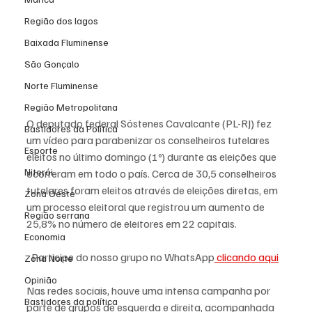
Região dos lagos
Baixada Fluminense
São Gonçalo
Norte Fluminense
Região Metropolitana
O deputado federal Sóstenes Cavalcante (PL-RJ) fez 
Bastidores da Política
um vídeo para parabenizar os conselheiros tutelares 
Esporte
eleitos no último domingo (1º) durante as eleições que 
Niterói
ocorreram em todo o país. Cerca de 30,5 conselheiros 
tutelares foram eleitos através de eleições diretas, em 
Zona Oeste
um processo eleitoral que registrou um aumento de 
Região serrana
25,8% no número de eleitores em 22 capitais.
Economia
Participe do nosso grupo no WhatsApp
 clicando aqui
Zona Norte
Opinião
Nas redes sociais, houve uma intensa campanha por 
Bastidores da política
parte de grupos de esquerda e direita, acompanhada 