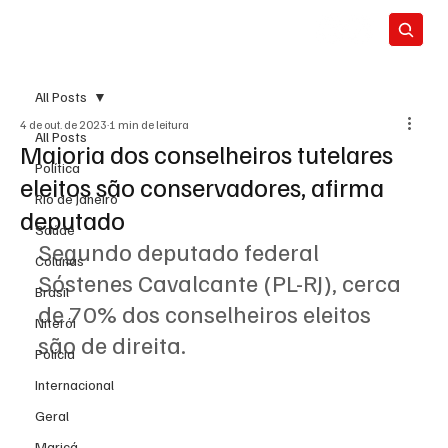
All Posts
4 de out. de 2023
1 min de leitura
All Posts
Maioria dos conselheiros tutelares
Política
eleitos são conservadores, afirma
Rio de Janeiro
deputado
Saúde
Segundo deputado federal 
Colunas
Sóstenes Cavalcante (PL-RJ), cerca 
Brasil
de 70% dos conselheiros eleitos 
Niterói
são de direita.
Polícia
Internacional
Geral
Maricá