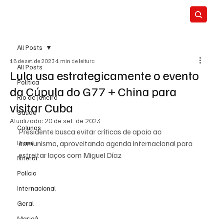
All Posts
18 de set. de 2023
1 min de leitura
All Posts
Lula usa estrategicamente o evento
Política
da Cúpula do G77 + China para
Rio de Janeiro
visitar Cuba
Saúde
Atualizado:
20 de set. de 2023
Colunas
Presidente busca evitar críticas de apoio ao 
Brasil
comunismo, aproveitando agenda internacional para 
estreitar laços com Miguel Díaz
Niterói
Polícia
Internacional
Geral
Maricá