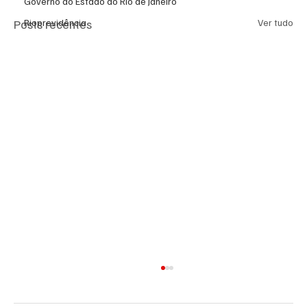
Governo do Estado do Rio de Janeiro
Posts recentes
Ver tudo
Rioprevidência