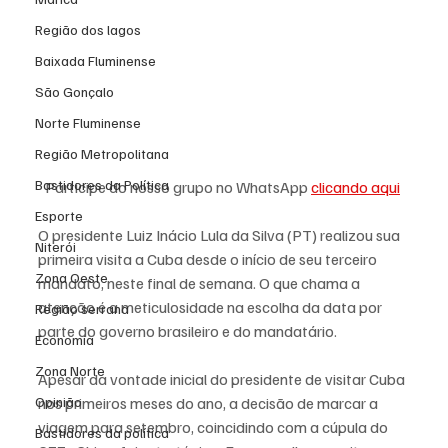
Região dos lagos
Baixada Fluminense
São Gonçalo
Norte Fluminense
Região Metropolitana
Bastidores da Política
Participe do nosso grupo no WhatsApp 
clicando aqui
Esporte
O presidente Luiz Inácio Lula da Silva (PT) realizou sua 
Niterói
primeira visita a Cuba desde o início de seu terceiro 
Zona Oeste
mandato, neste final de semana. O que chama a 
atenção é a meticulosidade na escolha da data por 
Região serrana
parte do governo brasileiro e do mandatário. 
Economia
Zona Norte
Apesar da vontade inicial do presidente de visitar Cuba 
nos primeiros meses do ano, a decisão de marcar a 
Opinião
viagem para setembro, coincidindo com a cúpula do 
Bastidores da política