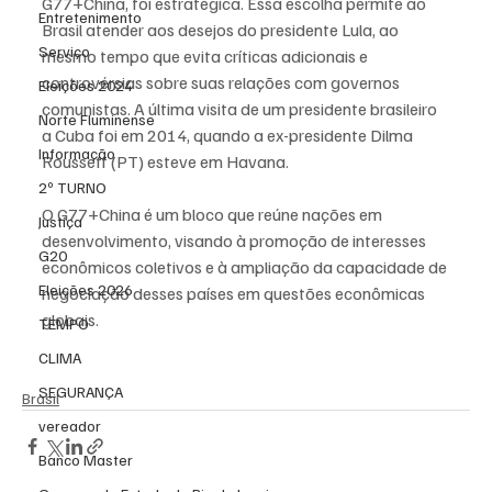
G77+China, foi estratégica. Essa escolha permite ao 
Entretenimento
Brasil atender aos desejos do presidente Lula, ao 
Serviço
mesmo tempo que evita críticas adicionais e 
controvérsias sobre suas relações com governos 
Eleições 2024
comunistas. A última visita de um presidente brasileiro 
Norte Fluminense
a Cuba foi em 2014, quando a ex-presidente Dilma 
Informação
Rousseff (PT) esteve em Havana.
2º TURNO
O G77+China é um bloco que reúne nações em 
Justiça
desenvolvimento, visando à promoção de interesses 
G20
econômicos coletivos e à ampliação da capacidade de 
Eleições 2026
negociação desses países em questões econômicas 
globais.
TEMPO
CLIMA
SEGURANÇA
Brasil
vereador
Banco Master