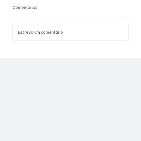
Comentários
Escreva um comentário
Crise nas universidades federais: UFRJ, UFF,
Unirio e UFRRJ estão em greve