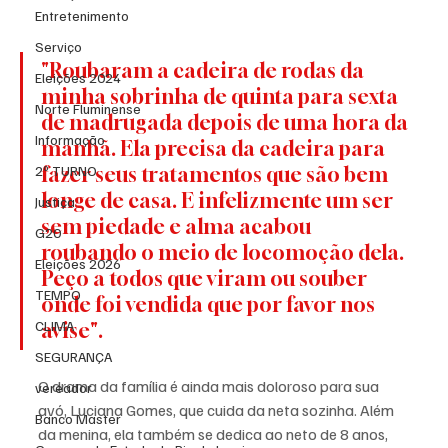
Entretenimento
Serviço
"Roubaram a cadeira de rodas da 
Eleições 2024
minha sobrinha de quinta para sexta 
Norte Fluminense
de madrugada depois de uma hora da 
Informação
manhã. Ela precisa da cadeira para 
fazer seus tratamentos que são bem 
2º TURNO
longe de casa. E infelizmente um ser 
Justiça
sem piedade e alma acabou 
G20
roubando o meio de locomoção dela. 
Eleições 2026
Peço a todos que viram ou souber 
TEMPO
onde foi vendida que por favor nos 
CLIMA
avise".
SEGURANÇA
O drama da família é ainda mais doloroso para sua 
vereador
avó, Luciana Gomes, que cuida da neta sozinha. Além 
Banco Master
da menina, ela também se dedica ao neto de 8 anos, 