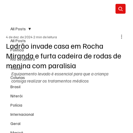
All Posts
4 de dez. de 2024
2 min de leitura
All Posts
Ladrão invade casa em Rocha
Política
Miranda e furta cadeira de rodas de
Rio de Janeiro
menina com paralisia
Saúde
Equipamento levado é essencial para que a criança 
Colunas
consiga realizar os tratamentos médicos
Brasil
Niterói
Polícia
Internacional
Geral
Maricá