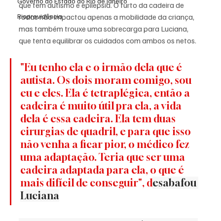
Governo do Estado do Rio de Janeiro
que tem autismo e epilepsia. O furto da cadeira de 
rodas não impactou apenas a mobilidade da criança, 
Rioprevidência
mas também trouxe uma sobrecarga para Luciana, 
que tenta equilibrar os cuidados com ambos os netos.
"Eu tenho ela e o irmão dela que é 
autista. Os dois moram comigo, sou 
eu e eles. Ela é tetraplégica, então a 
cadeira é muito útil pra ela, a vida 
dela é essa cadeira. Ela tem duas 
cirurgias de quadril, e para que isso 
não venha a ficar pior, o médico fez 
uma adaptação. Teria que ser uma 
cadeira adaptada para ela, o que é 
mais difícil de conseguir", d
esabafou 
Luciana