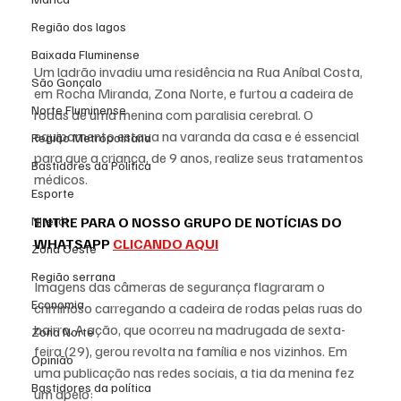
Região dos lagos
Baixada Fluminense
Um ladrão invadiu uma residência na Rua Aníbal Costa, 
São Gonçalo
em Rocha Miranda, Zona Norte, e furtou a cadeira de 
Norte Fluminense
rodas de uma menina com paralisia cerebral. O 
equipamento estava na varanda da casa e é essencial 
Região Metropolitana
para que a criança, de 9 anos, realize seus tratamentos 
Bastidores da Política
médicos.
Esporte
ENTRE PARA O NOSSO GRUPO DE NOTÍCIAS DO 
Niterói
WHATSAPP 
CLICANDO AQUI
Zona Oeste
Região serrana
Imagens das câmeras de segurança flagraram o 
Economia
criminoso carregando a cadeira de rodas pelas ruas do 
bairro. A ação, que ocorreu na madrugada de sexta-
Zona Norte
feira (29), gerou revolta na família e nos vizinhos. Em 
Opinião
uma publicação nas redes sociais, a tia da menina fez 
Bastidores da política
um apelo: