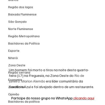
Região dos lagos
Baixada Fluminense
São Gonçalo
Norte Fluminense
Região Metropolitana
Bastidores da Política
Esporte
Niterói
Zona Oeste
Um homem foi morto a tiros na noite desta quarta-
Região serrana
feira (17) na Freguesia, na Zona Oeste do 
Rio de 
Economia
Janeiro
. 
Marlon Alemão
 era líder comunitário da 
Gardênia Azul e foi alvejado dentro de um restaurante.
Zona Norte
Opinião
Participe do nosso grupo no WhatsApp
 clicando aqui
Bastidores da política