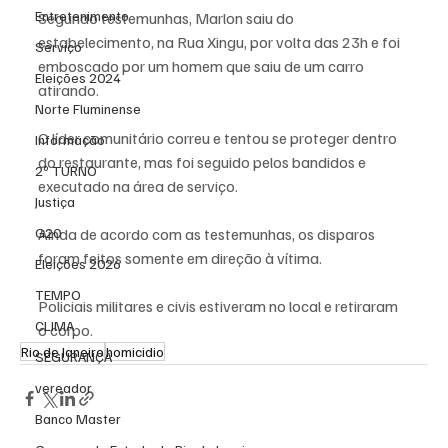
Entretenimento
Segundo testemunhas, Marlon saiu do 
estabelecimento, na Rua Xingu, por volta das 23h e foi 
Serviço
emboscado por um homem que saiu de um carro 
Eleições 2024
atirando.
Norte Fluminense
O líder comunitário correu e tentou se proteger dentro 
Informação
do restaurante
, mas foi seguido pelos bandidos e 
2º TURNO
executado na área de serviço.
Justiça
G20
Ainda de acordo com as testemunhas, os disparos 
foram feitos somente em direção à vítima.
Eleições 2026
TEMPO
Policiais militares e civis estiveram no local e retiraram 
CLIMA
o corpo.
Rio de Janeiro
homicidio
SEGURANÇA
vereador
Banco Master