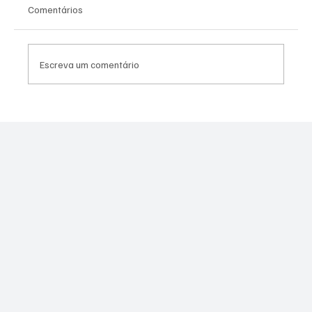
Comentários
Escreva um comentário
PL Niterói estrutura projeto eleitoral e
aposta em lideranças para ampliar
representação no Rio de Janeiro