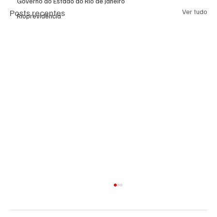
Governo do Estado do Rio de Janeiro
Posts recentes
Ver tudo
Rioprevidência