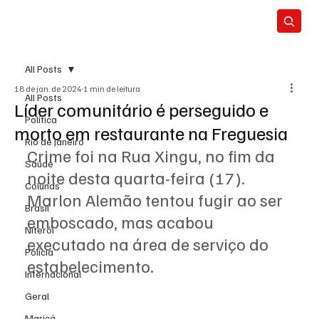
All Posts
18 de jan. de 2024
1 min de leitura
All Posts
Líder comunitário é perseguido e
Política
morto em restaurante na Freguesia
Rio de Janeiro
Crime foi na Rua Xingu, no fim da 
Saúde
noite desta quarta-feira (17). 
Colunas
Marlon Alemão tentou fugir ao ser 
Brasil
emboscado, mas acabou 
Niterói
executado na área de serviço do 
Polícia
estabelecimento.
Internacional
Geral
Maricá