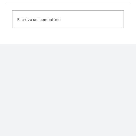
Escreva um comentário
Canella muda estratégia para 2026 e pode
disputar vaga na Alerj