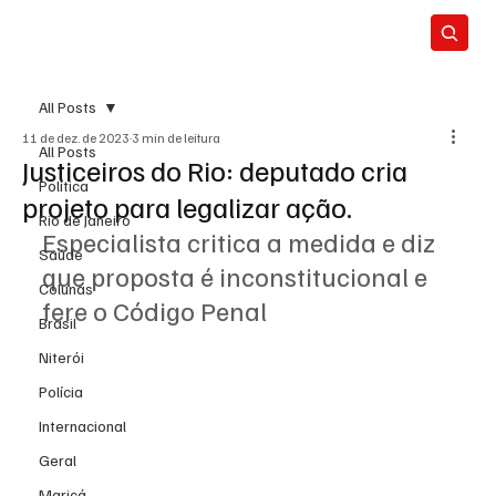
All Posts
11 de dez. de 2023
3 min de leitura
All Posts
Justiceiros do Rio: deputado cria
Política
projeto para legalizar ação.
Rio de Janeiro
Especialista critica a medida e diz 
Saúde
que proposta é inconstitucional e 
Colunas
fere o Código Penal
Brasil
Niterói
Polícia
Internacional
Geral
Maricá