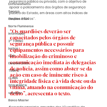
segurança pública ou privada, com o objetivo de 
Entretenimento
apoiar o policiamento dos órgãos de segurança 
Serviço
pública do Estado, em áreas com altos índices de 
roubos e furtos”.
Eleições 2024
Norte Fluminense
“Os guardiões deverão ser 
Informação
capacitados pelos órgãos de 
2º TURNO
segurança pública e possuir 
Justiça
equipamentos necessários para 
imobilização do criminoso e 
G20
comunicação imediata às delegacias 
Eleições 2026
de polícia, assim como abster-se da 
TEMPO
ação em caso de iminente risco à 
CLIMA
integridade física e à vida deste ou da 
SEGURANÇA
vítima, atuando na comunicação do 
vereador
delito”, acrescenta o texto.
Banco Master
Segundo o projeto, o quadro dos “Guardiões da 