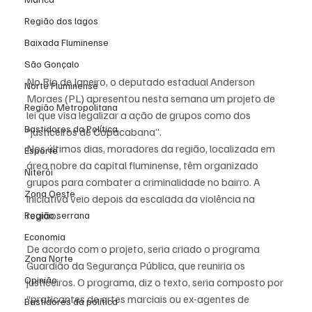
Região dos lagos
Baixada Fluminense
São Gonçalo
No Rio de Janeiro, o deputado estadual Anderson 
Norte Fluminense
Moraes (PL) apresentou nesta semana um projeto de 
Região Metropolitana
lei que visa legalizar a ação de grupos como dos 
Bastidores da Política
“justiceiros de Copacabana”.
Nos últimos dias, moradores da região, localizada em 
Esporte
área nobre da capital fluminense, têm organizado 
Niterói
grupos para combater a criminalidade no bairro. A 
Zona Oeste
iniciativa veio depois da escalada da violência na 
região.
Região serrana
Economia
De acordo com o projeto, seria criado o programa 
Zona Norte
Guardião da Segurança Pública, que reuniria os 
Opinião
justiceiros. O programa, diz o texto, seria composto por 
“praticantes de artes marciais ou ex-agentes de 
Bastidores da política