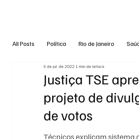
Brasil
Rio de J
All Posts
Política
Rio de Janeiro
Saú
5 de jul. de 2022
1 min de leitura
Região dos lagos
Baixada Fluminense
Justiça TSE apr
projeto de divu
Esporte
Niterói
Zona Oeste
Re
de votos
Entretenimento
Serviço
Eleições 
Técnicos explicam sistema 