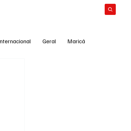
Internacional
Geral
Maricá
tropolitana
Bastidores da Política
ião
Bastidores da política
URNO