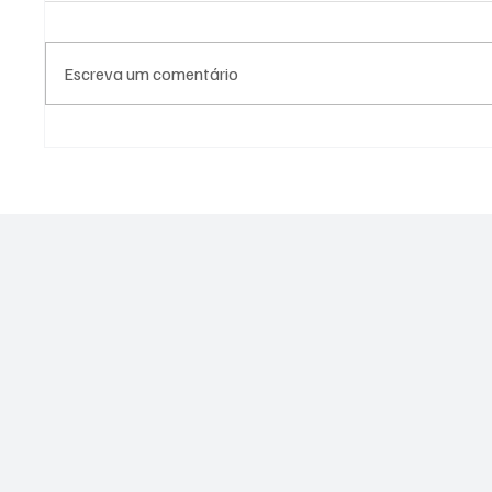
Escreva um comentário
PL Niterói estrutura projeto
Assesso
eleitoral e aposta em
PSOL é 
lideranças para ampliar
estupro
representação no Rio de
Janeiro