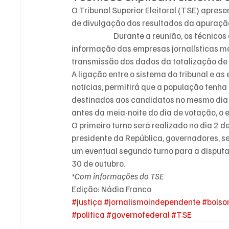
O Tribunal Superior Eleitoral (TSE) aprese
de divulgação dos resultados da apuração
Durante a reunião, os técnicos
informação das empresas jornalísticas 
transmissão dos dados da totalização de 
A ligação entre o sistema do tribunal e as
notícias, permitirá que a população tenha
destinados aos candidatos no mesmo dia do
antes da meia-noite do dia de votação, o 
O primeiro turno será realizado no dia 2 d
presidente da República, governadores, se
um eventual segundo turno para a disputa
30 de outubro.
*Com informações do TSE 
Edição: Nádia Franco
#justiça
#jornalismoindependente
#bolso
#politica
#governofederal
#TSE