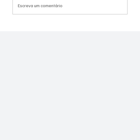
Escreva um comentário
PL Niterói estrutura projeto eleitoral e
aposta em lideranças para ampliar
representação no Rio de Janeiro