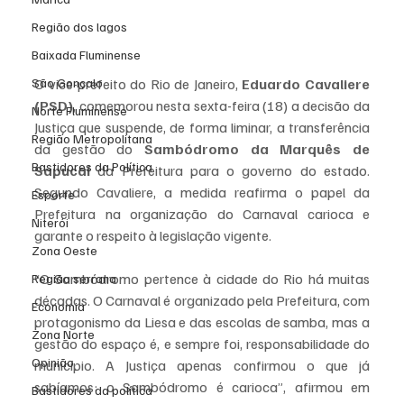
Região dos lagos
Baixada Fluminense
São Gonçalo
O vice-prefeito do Rio de Janeiro, 
Eduardo Cavaliere 
(PSD)
, comemorou nesta sexta-feira (18) a decisão da 
Norte Fluminense
Justiça que suspende, de forma liminar, a transferência 
Região Metropolitana
da gestão do 
Sambódromo da Marquês de 
Bastidores da Política
Sapucaí
 da Prefeitura para o governo do estado. 
Segundo Cavaliere, a medida reafirma o papel da 
Esporte
Prefeitura na organização do Carnaval carioca e 
Niterói
garante o respeito à legislação vigente.
Zona Oeste
“O Sambódromo pertence à cidade do Rio há muitas 
Região serrana
décadas. O Carnaval é organizado pela Prefeitura, com 
Economia
protagonismo da Liesa e das escolas de samba, mas a 
Zona Norte
gestão do espaço é, e sempre foi, responsabilidade do 
Opinião
município. A Justiça apenas confirmou o que já 
sabíamos: o Sambódromo é carioca”, afirmou em 
Bastidores da política