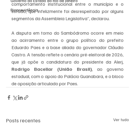
Governo do Estado do Rio de Janeiro
comportamento institucional entre o município e o 
Rioprevidência
estado, que infelizmente foi desrespeitado por alguns 
segmentos da Assembleia Legislativa”, declarou.
A disputa em torno do Sambódromo ocorre em meio 
ao acirramento entre o grupo político do prefeito 
Eduardo Paes e a base aliada do governador Cláudio 
Castro. A tensão reflete o cenário pré-eleitoral de 2026, 
que já opõe a candidatura do presidente da Alerj, 
Rodrigo Bacellar (União Brasil)
, ao governo 
estadual, com o apoio do Palácio Guanabara, e o bloco 
de oposição articulado por Paes.
Posts recentes
Ver tudo