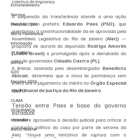
coletiva de imprensa.
Entretenimento
Serviço
A suspensão da transferência atende a uma ação 
movida pelo prefeito 
Eduardo Paes (PSD)
, que 
Eleições 2024
questionou a constitucionalidade da lei aprovada pela 
Norte Fluminense
Assembleia Legislativa do Rio de Janeiro (
Alerj
) — 
Informação
proposta de autoria do deputado 
Rodrigo Amorim 
2º TURNO
(União Brasil)
 e promulgada após a derrubada do 
veto do governador 
Cláudio Castro (PL)
.
Justiça
A liminar, assinada pelo desembargador 
Benedicto 
G20
Abicair
, determina que a nova lei permaneça sem 
Eleições 2026
efeito até o julgamento do mérito no 
Órgão Especial 
do Tribunal de Justiça do Rio de Janeiro
.
TEMPO
CLIMA
Tensão entre Paes e base do governo 
SEGURANÇA
estadual
vereador
Cavaliere aproveitou a decisão judicial para criticar a 
condução política do caso por parte de setores da 
Banco Master
Alerj. “Houve uma tentativa de ruptura com o 