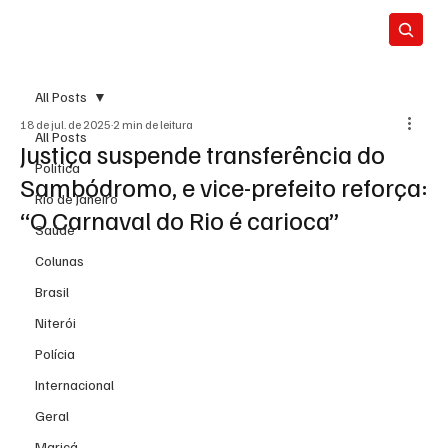
All Posts
18 de jul. de 2025
2 min de leitura
All Posts
Justiça suspende transferência do
Política
Sambódromo, e vice-prefeito reforça:
Rio de Janeiro
“O Carnaval do Rio é carioca”
Saúde
Colunas
Brasil
Niterói
Polícia
Internacional
Geral
Maricá