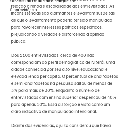
Governo do Estado do Rio de Janeiro
relação à renda e escolaridade dos entrevistados. As 
Rioprevidência
inconsistências são alarmantes e levantam suspeitas 
de que o levantamento poderia ter sido manipulado 
para favorecer interesses políticos específicos, 
prejudicando a verdade e distorcendo a opinião 
pública.
Dos 1100 entrevistados, cerca de 400 não 
correspondiam ao perfil demográfico de Niterói, uma 
cidade conhecida por seu alto nível educacional e 
elevada renda per capita. O percentual de analfabetos 
e semi-analfabetos na pesquisa saltou de menos de 
3% para mais de 30%, enquanto o número de 
entrevistados com ensino superior despencou de 40% 
para apenas 10%. Essa distorção é vista como um 
claro indicativo de manipulação intencional.
Diante das evidências, a juíza considerou que havia 