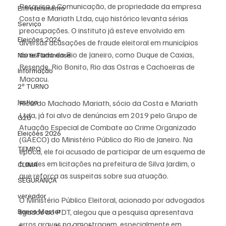
Pesquisa e Comunicação, de propriedade da empresa 
Entretenimento
Costa e Mariath Ltda, cujo histórico levanta sérias 
Serviço
preocupações. O instituto já esteve envolvido em 
Eleições 2024
diversas acusações de fraude eleitoral em municípios 
do estado do Rio de Janeiro, como Duque de Caxias, 
Norte Fluminense
Resende, Rio Bonito, Rio das Ostras e Cachoeiras de 
Informação
Macacu.
2º TURNO
Justiça
Ricardo Machado Mariath, sócio da Costa e Mariath 
Ltda, já foi alvo de denúncias em 2019 pelo Grupo de 
G20
Atuação Especial de Combate ao Crime Organizado 
Eleições 2026
(GAECO) do Ministério Público do Rio de Janeiro. Na 
TEMPO
época, ele foi acusado de participar de um esquema de 
fraudes em licitações na prefeitura de Silva Jardim, o 
CLIMA
que reforça as suspeitas sobre sua atuação.
SEGURANÇA
vereador
O Ministério Público Eleitoral, acionado por advogados 
Banco Master
ligados ao PDT, alegou que a pesquisa apresentava 
erros graves na amostragem, especialmente em 