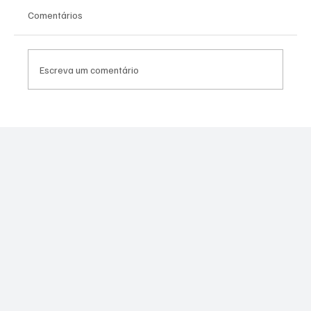
Comentários
Escreva um comentário
Com Dinheiro Público, Rodrigo Neves Tem
Esquema Milionário Para Sabotar as
Eleições em Niterói