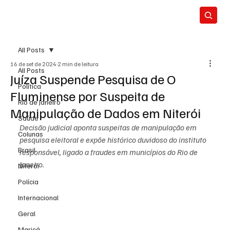
All Posts
16 de set de 2024
2 min de leitura
All Posts
Juíza Suspende Pesquisa de O
Política
Fluminense por Suspeita de
Rio de Janeiro
Manipulação de Dados em Niterói
Saúde
Decisão judicial aponta suspeitas de manipulação em 
Colunas
pesquisa eleitoral e expõe histórico duvidoso do instituto 
Brasil
responsável, ligado a fraudes em municípios do Rio de 
Janeiro.
Niterói
Polícia
Internacional
Geral
Maricá