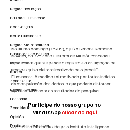
Região dos lagos
Baixada Fluminense
São Gonçalo
Norte Fluminense
Região Metropolitana
No último domingo (15/09), a juíza Simone Ramalho 
Bastidores da Política
Novaes, da 72ª Zona Eleitoral de Niterói, concedeu 
uma liminar que suspende o registro e a divulgação de 
Esporte
uma pesquisa eleitoral realizada pelo jornal O 
Niterói
Fluminense. A medida foi motivada por fortes indícios 
Zona Oeste
de manipulação dos dados, o que poderia distorcer 
Região serrana
significativamente os resultados da pesquisa.
Economia
Participe do nosso grupo no 
Zona Norte
WhatsApp
 clicando aqui
Opinião
Bastidores da política
A pesquisa foi conduzida pelo instituto Intelligence 