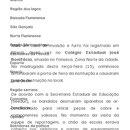
Região dos lagos
Baixada Fluminense
São Gonçalo
Norte Fluminense
Região Metropolitana
Mais um caso de invasão e furto foi registrado em 
Niterói, desta vez no 
Colégio Estadual José 
Bastidores da Política
Bonifácio
, situado no Fonseca, Zona Norte da cidade. 
Esporte
Na madrugada desta terça-feira (15), criminosos 
Niterói
arrombaram a porta de ferro da instituição e causaram 
grande destruição no local.
Zona Oeste
Região serrana
De acordo com a Secretaria Estadual de Educação 
Economia
(Seeduc), os bandidos destruíram aparelhos de ar-
condicionado para retirar peças de cobre e 
Zona Norte
componentes valiosos. No momento da visita da 
Opinião
equipe de reportagem, o chão da escola estava 
Bastidores da política
coberto por plásticos e partes de equipamentos 