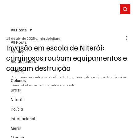
All Posts
15 de abr. de 2025
1 min de leitura
All Posts
Invasão em escola de Niterói:
Política
criminosos roubam equipamentos e
Rio de Janeiro
causam destruição
Saúde
Criminosos arrombaram escola e furtaram ar-condicionados e fios de cobre, 
Colunas
causando danos em várias partes da unidade
Brasil
Niterói
Polícia
Internacional
Geral
Maricá