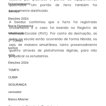
Entretenimento
quebrados. Um portão de ferro também foi 
severamente danificado.
Serviço
Eleições 2024
A Seeduc confirmou que o furto foi registrado 
Norte Fluminense
oficialmente e o caso foi inserido no Registro de 
Violência Escolar (RVE). Por conta da destruição, as 
Informação
aulas na escola estão ocorrendo de forma híbrida, ou 
2º TURNO
seja, de maneira simultânea, tanto presencialmente 
Justiça
quanto através de plataformas digitais, para não 
G20
prejudicar os estudantes.
Eleições 2026
TEMPO
CLIMA
SEGURANÇA
vereador
Banco Master