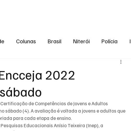
aneiro
Política
Bastidores da Política
de
Colunas
Brasil
Niterói
Polícia
São Gonçalo
Norte Fluminense
Região Me
 Encceja 2022
 sábado
gião serrana
Economia
Zona Norte
Opin
 Certificação de Competências de Jovens e Adultos 
2024
Norte Fluminense
Informação
2º T
o sábado (4). A avaliação é voltada a jovens e adultos que 
riada para cada etapa de ensino.
Pesquisas Educacionais Anísio Teixeira (Inep), a 