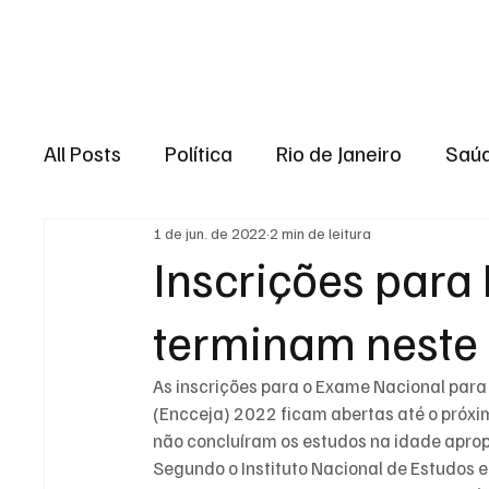
Brasil
Rio de J
All Posts
Política
Rio de Janeiro
Saú
1 de jun. de 2022
2 min de leitura
Região dos lagos
Baixada Fluminense
Inscrições para
terminam neste
Esporte
Niterói
Zona Oeste
Re
As inscrições para o Exame Nacional para
Entretenimento
Serviço
Eleições 
(Encceja) 2022 ficam abertas até o próxim
não concluíram os estudos na idade aprop
Segundo o Instituto Nacional de Estudos e 