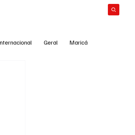
Internacional
Geral
Maricá
tropolitana
Bastidores da Política
ião
Bastidores da política
URNO