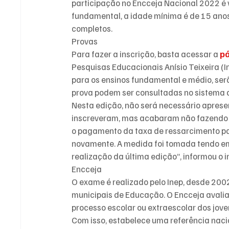
participação no Encceja Nacional 2022 é v
fundamental, a idade mínima é de 15 anos 
completos.
Provas
Para fazer a inscrição, basta acessar a 
pá
Pesquisas Educacionais Anísio Teixeira (I
para os ensinos fundamental e médio, serã
prova podem ser consultadas no sistema 
Nesta edição, não será necessário apresen
inscreveram, mas acabaram não fazendo a
o pagamento da taxa de ressarcimento pa
novamente. A medida foi tomada tendo em
realização da última edição”, informou o in
Encceja
O exame é realizado pelo Inep, desde 200
municipais de Educação. O Encceja avalia
processo escolar ou extraescolar dos jove
Com isso, estabelece uma referência nacio