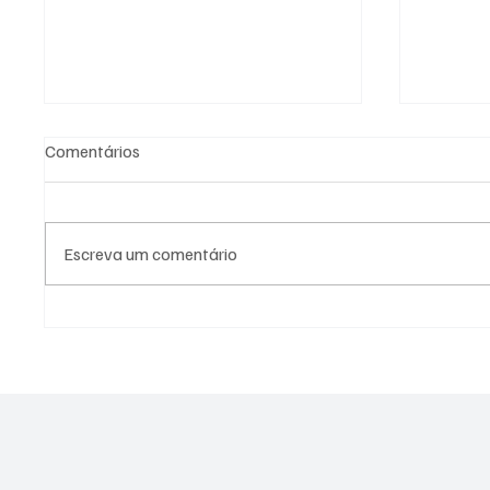
Comentários
Escreva um comentário
Tentativa de assalto à casa de
Crise n
Nando Reis termina com três
federais
presos pela PM
UFRRJ 