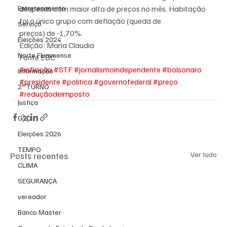
Entretenimento
despesas com maior alta de preços no mês. Habitação 
foi o único grupo com deflação (queda de 
Serviço
preços) de -1,70%.
Eleições 2024
Edição: Maria Claudia
Norte Fluminense
Fonte EBC
#inflação
#STF
#jornalismoindependente
#bolsonaro
Informação
#presidente
#politica
#governofederal
#preço
2º TURNO
#reduçãodeimposto
Justiça
G20
Eleições 2026
TEMPO
Posts recentes
Ver tudo
CLIMA
SEGURANÇA
vereador
Banco Master