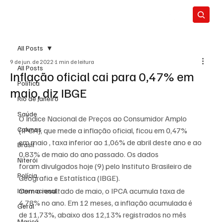
All Posts
9 de jun. de 2022
1 min de leitura
All Posts
Inflação oficial cai para 0,47% em
Política
maio, diz IBGE
Rio de Janeiro
Saúde
O Índice Nacional de Preços ao Consumidor Amplo 
Colunas
(IPCA), que mede a inflação oficial, ficou em 0,47% 
em maio , taxa inferior ao 1,06% de abril deste ano e ao 
Brasil
0,83% de maio do ano passado. Os dados 
Niterói
foram divulgados hoje (9) pelo Instituto Brasileiro de 
Polícia
Geografia e Estatística (IBGE).
Com o resultado de maio, o IPCA acumula taxa de 
Internacional
4,78% no ano. Em 12 meses, a inflação acumulada é 
Geral
de 11,73%, abaixo dos 12,13% registrados no mês 
Maricá