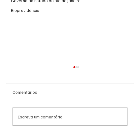
Governo do Estado do Rio de Janeiro
Rioprevidência
Comentários
Escreva um comentário
PL Niterói estrutura projeto eleitoral e