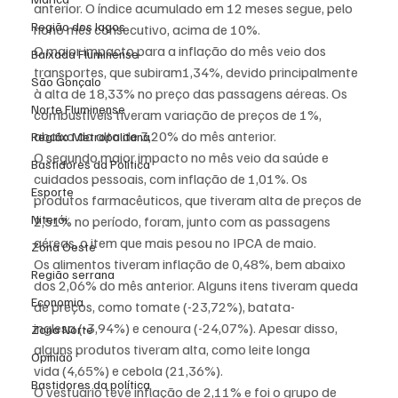
anterior. O índice acumulado em 12 meses segue, pelo 
Região dos lagos
nono mês consecutivo, acima de 10%.
O maior impacto para a inflação do mês veio dos 
Baixada Fluminense
transportes, que subiram1,34%, devido principalmente 
São Gonçalo
à alta de 18,33% no preço das passagens aéreas. Os 
Norte Fluminense
combustíveis tiveram variação de preços de 1%, 
abaixo da alta de 3,20% do mês anterior.
Região Metropolitana
O segundo maior impacto no mês veio da saúde e 
Bastidores da Política
cuidados pessoais, com inflação de 1,01%. Os 
Esporte
produtos farmacêuticos, que tiveram alta de preços de 
Niterói
2,51% no período, foram, junto com as passagens 
aéreas, o item que mais pesou no IPCA de maio.
Zona Oeste
Os alimentos tiveram inflação de 0,48%, bem abaixo 
Região serrana
dos 2,06% do mês anterior. Alguns itens tiveram queda 
Economia
de preços, como tomate (-23,72%), batata-
inglesa (-3,94%) e cenoura (-24,07%). Apesar disso, 
Zona Norte
alguns produtos tiveram alta, como leite longa 
Opinião
vida (4,65%) e cebola (21,36%).
Bastidores da política
O vestuário teve inflação de 2,11% e foi o grupo de 