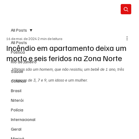
All Posts
16 de mai. de 2024
2 min de leitura
All Posts
Incêndio em apartamento deixa um
Política
morto e seis feridos na Zona Norte
Rio de Janeiro
Vítimas são um homem, que não resistiu, um bebê de 1 ano, três 
Saúde
crianças de 3, 7 e 9, um idoso e um mulher.
Colunas
Brasil
Niterói
Polícia
Internacional
Geral
Maricá