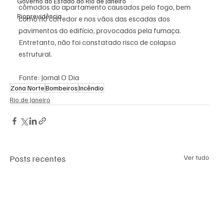
Governo do Estado do Rio de Janeiro
cômodos do apartamento causados pelo fogo, bem 
Rioprevidência
como no corredor e nos vãos das escadas dos 
pavimentos do edifício, provocados pela fumaça. 
Entretanto, não foi constatado risco de colapso 
estrutural. 
Fonte: Jornal O Dia 
Zona Norte
Bombeiros
Incêndio
Rio de Janeiro
Posts recentes
Ver tudo