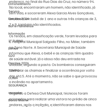
endereço, no final da Rua Dias da Cruz, no número 94. 
Entretenimento
No local, encontraram um homem, não identificado, já 
Serviço
sem vida, e socorreram Alexa Garcia Alves Gonçalves, 
um idoso, um bebê de 1 ano e outras três crianças de 3, 
Eleições 2024
7 e 9, também não identificados.
Norte Fluminense
Informação
Os feridos, em classificação verde, foram levados para 
2º TURNO
o Hospital Municipal Salgado Filho, no Méier, também 
na Zona Norte. A Secretaria Municipal de Saúde 
Justiça
informou que Alexa, o bebê e as crianças têm quadro 
G20
de saúde estável. Já o idoso não deu entrada na 
Eleições 2026
unidade, segundo a pasta. Os bombeiros conseguiram 
controlar as chamas e finalizar a ocorrência por volta 
TEMPO
das 4h15. Até o momento, não se sabe o que provocou 
CLIMA
o incêndio no apartamento. 
SEGURANÇA
vereador
Segundo a Defesa Civil Municipal, técnicos foram 
acionados para realizar uma vistora no prédio de cinco 
Banco Master
andares, após o incêndio, e identificaram danos nos 