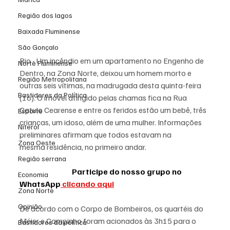
Região dos lagos
Baixada Fluminense
São Gonçalo
Rio - Um incêndio em um apartamento no Engenho de 
Norte Fluminense
Dentro, na Zona Norte, deixou um homem morto e 
Região Metropolitana
outras seis vítimas, na madrugada desta quinta-feira 
Bastidores da Política
(16). O imóvel atingido pelas chamas fica na Rua 
Catulo Cearense e entre os feridos estão um bebê, três 
Esporte
crianças, um idoso, além de uma mulher. Informações 
Niterói
preliminares afirmam que todos estavam na 
Zona Oeste
mesma residência, no primeiro andar.
Região serrana
                                  Participe do nosso grupo no 
Economia
WhatsApp
 clicando aqui
Zona Norte
Opinião
De acordo com o Corpo de Bombeiros, os quartéis do 
Méier e Campinho foram acionados às 3h15 para o 
Bastidores da política