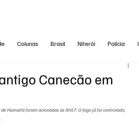
aneiro
Política
Bastidores da Política
de
Colunas
Brasil
Niterói
Polícia
São Gonçalo
Norte Fluminense
Região Me
 antigo Canecão em
gião serrana
Economia
Zona Norte
Opin
 de Humaitá foram acionadas às 8h57. O fogo já foi controlado, 
2024
Norte Fluminense
Informação
2º T
.