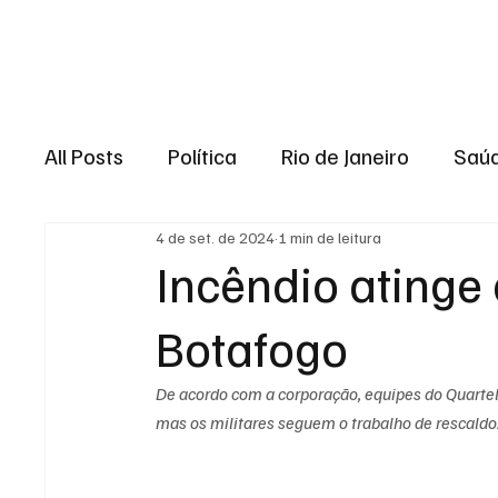
Brasil
Rio de J
All Posts
Política
Rio de Janeiro
Saú
4 de set. de 2024
1 min de leitura
Região dos lagos
Baixada Fluminense
Incêndio atinge
Botafogo
Esporte
Niterói
Zona Oeste
Re
De acordo com a corporação, equipes do Quartel
Entretenimento
Serviço
Eleições 
mas os militares seguem o trabalho de rescaldo