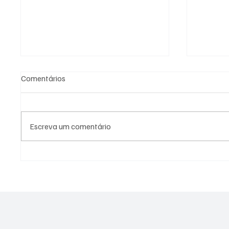
Comentários
Escreva um comentário
PL Niterói estrutura projeto
Canella
eleitoral e aposta em
2026 e 
lideranças para ampliar
Alerj
representação no Rio de
Janeiro