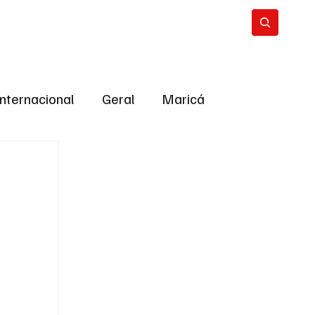
Internacional
Geral
Maricá
tropolitana
Bastidores da Política
ião
Bastidores da política
URNO