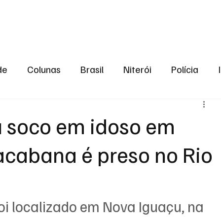
aneiro
Política
Bastidores da Política
de
Colunas
Brasil
Niterói
Polícia
São Gonçalo
Norte Fluminense
Região Me
 soco em idoso em
acabana é preso no Rio
gião serrana
Economia
Zona Norte
Opin
2024
Norte Fluminense
Informação
2º T
foi localizado em Nova Iguaçu, na 