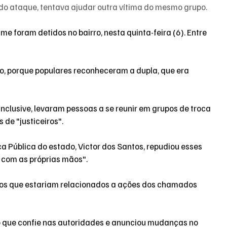
 do ataque, tentava ajudar outra vítima do mesmo grupo.
rime foram detidos
 no bairro, nesta quinta-feira (6). Entre 
 porque populares reconheceram a dupla, que era 
inclusive, levaram pessoas a se reunir em grupos de troca 
 de "justiceiros"
.
a Pública do estado, Victor dos Santos, repudiou esses 
a com as próprias mãos".
os
 que estariam relacionados a ações dos chamados 
que confie nas autoridades e 
anunciou mudanças no 