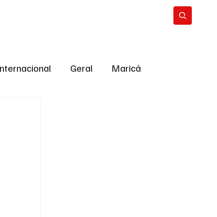
Internacional
Geral
Maricá
tropolitana
Bastidores da Política
ião
Bastidores da política
URNO