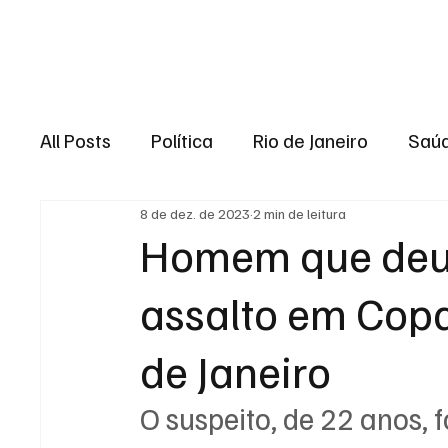
Brasil
Rio de J
All Posts
Política
Rio de Janeiro
Saú
8 de dez. de 2023
2 min de leitura
Região dos lagos
Baixada Fluminense
Homem que deu
assalto em Cop
Esporte
Niterói
Zona Oeste
Re
de Janeiro
Entretenimento
Serviço
Eleições 
O suspeito, de 22 anos, 