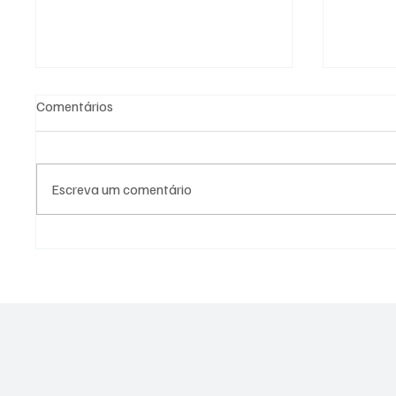
Comentários
Escreva um comentário
PL Niterói estrutura projeto
Canella
eleitoral e aposta em
2026 e 
lideranças para ampliar
Alerj
representação no Rio de
Janeiro