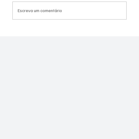
Escreva um comentário
Canella muda estratégia para 2026 e pode
disputar vaga na Alerj