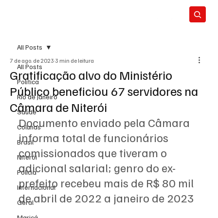
All Posts
7 de ago. de 2023
3 min de leitura
All Posts
Gratificação alvo do Ministério
Política
Público beneficiou 67 servidores na
Rio de Janeiro
Câmara de Niterói
Saúde
Documento enviado pela Câmara 
Colunas
informa total de funcionários 
Brasil
comissionados que tiveram o 
Niterói
adicional salarial; genro do ex-
Polícia
prefeito recebeu mais de R$ 80 mil 
Internacional
de abril de 2022 a janeiro de 2023
Geral
Maricá