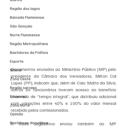
Região dos lagos
Baixada Fluminense
São Gonçalo
Norte Fluminense
Região Metropolitana
Bastidores da Política
Esporte
Documentos enviados ao Ministério Público (MP) pelo 
Niterói
presidente da Câmara dos Vereadores, Milton Cal 
Zona Oeste
Lopes (PP), indicam que, além de Caio Malta da Silva, 
Região serrana
outros 66 funcionários tiveram acesso ao benefício 
chamado de “tempo integral”, que distribuiu adicional 
Economia
com variações entre 40% e 100% do valor mensal 
Zona Norte
recebido pelos comissionados.
Opinião
Bastidores da política
A Casa Legislativa enviou também ao MP 