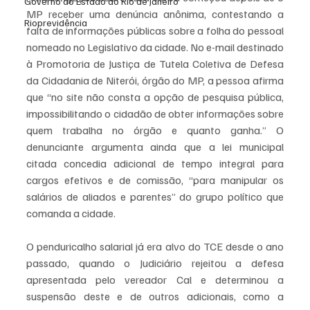
Governo do Estado do Rio de Janeiro
MP receber uma denúncia anônima, contestando a 
Rioprevidência
falta de informações públicas sobre a folha do pessoal 
nomeado no Legislativo da cidade. No e-mail destinado 
à Promotoria de Justiça de Tutela Coletiva de Defesa 
da Cidadania de Niterói, órgão do MP, a pessoa afirma 
que “no site não consta a opção de pesquisa pública, 
impossibilitando o cidadão de obter informações sobre 
quem trabalha no órgão e quanto ganha.” O 
denunciante argumenta ainda que a lei municipal 
citada concedia adicional de tempo integral para 
cargos efetivos e de comissão, “para manipular os 
salários de aliados e parentes” do grupo político que 
comanda a cidade. 
O penduricalho salarial já era alvo do TCE desde o ano 
passado, quando o Judiciário rejeitou a defesa 
apresentada pelo vereador Cal e determinou a 
suspensão deste e de outros adicionais, como a 