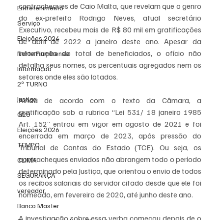
contracheques de Caio Malta, que revelam que o genro 
Entretenimento
do ex-prefeito Rodrigo Neves, atual secretário 
Serviço
Executivo, recebeu mais de R$ 80 mil em gratificações 
Eleições 2024
de abril de 2022 a janeiro deste ano. Apesar da 
informação do total de beneficiados, o ofício não 
Norte Fluminense
detalha seus nomes, os percentuais agregados nem os 
Informação
setores onde eles são lotados.
2º TURNO
Justiça
Ainda de acordo com o texto da Câmara, a 
gratificação sob a rubrica “Lei 531/ 18 janeiro 1985 
G20
Art. 152” entrou em vigor em agosto de 2021 e foi 
Eleições 2026
encerrada em março de 2023, após pressão do 
TEMPO
Tribunal de Contas do Estado (TCE). Ou seja, os 
contracheques enviados não abrangem todo o período 
CLIMA
determinado pela Justiça, que orientou o envio de todos 
SEGURANÇA
os recibos salariais do servidor citado desde que ele foi 
vereador
nomeado, em fevereiro de 2020, até junho deste ano. 
Banco Master
A investigação sobre essa verba começou depois de o 