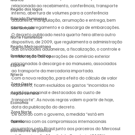
relacionada ao recebimento, conferência, transporte 
Região dos lagos
interno, abertura de volumes para a conferência 
Baixada Fluminense
aduaneira, manipulação, arrumação e entrega, bem 
como o carregamento e a descarga de embarcações.
São Gonçalo
O decreto publicado nesta quarta-feira altera outro 
Norte Fluminense
dispositivo, de 2009, que regulamenta a administração 
Região Metropolitana
das atividades aduaneiras, a fiscalização, o controle e 
Bastidores da Política
a tributação das operações de comércio exterior 
relacionadas à descarga e ao manuseio, associados 
Esporte
ao transporte da mercadoria importada.
Niterói
Com a nova redação, para efeito do cálculo de valor 
Zona Oeste
aduaneiro, ficam excluídos os gastos “incorridos no 
território nacional e destacados do custo de 
Região serrana
transporte”. As novas regras valem a partir de hoje, 
Economia
data da publicação do decreto.
Zona Norte
De acordo com o governo, a medida “está em 
harmonia com os compromissos internacionais 
Opinião
assumidos pelo Brasil junto aos parceiros do Mercosul 
Bastidores da política