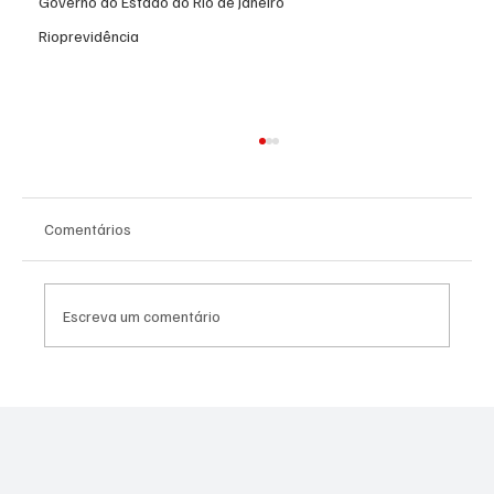
Governo do Estado do Rio de Janeiro
Rioprevidência
Comentários
Escreva um comentário
PL Niterói estrutura projeto eleitoral e
aposta em lideranças para ampliar
representação no Rio de Janeiro