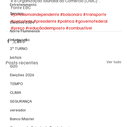
e à Organização Mundial do Comércio (OMC)”.
Entretenimento
Fonte EBC
Serviço
#jornalismoindependente
#bolsonaro
#transporte
#petrobras
#presidente
#politica
#governofederal
Eleições 2024
#preço
#reduçãodeimposto
#combustível
Norte Fluminense
Informação
2º TURNO
Justiça
Posts recentes
Ver tudo
G20
Eleições 2026
TEMPO
CLIMA
SEGURANÇA
vereador
Banco Master