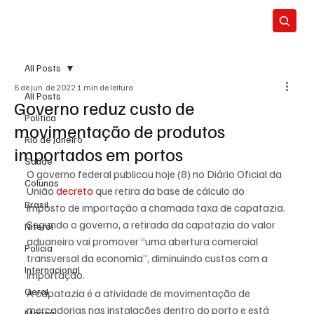
All Posts
8 de jun. de 2022
1 min de leitura
All Posts
Governo reduz custo de
Política
movimentação de produtos
Rio de Janeiro
importados em portos
Saúde
O governo federal publicou hoje (8) no Diário Oficial da 
Colunas
União 
decreto
 que retira da base de cálculo do 
Brasil
imposto de importação a chamada taxa de capatazia. 
Segundo o governo, a retirada da capatazia do valor 
Niterói
aduaneiro vai promover “uma abertura comercial 
Polícia
transversal da economia”, diminuindo custos com a 
Internacional
importação.
Geral
A capatazia é a atividade de movimentação de 
mercadorias nas instalações dentro do porto e está 
Maricá