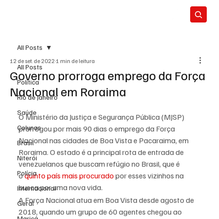
All Posts
12 de set. de 2022
1 min de leitura
All Posts
Governo prorroga emprego da Força
Política
Nacional em Roraima
Rio de Janeiro
Saúde
O Ministério da Justiça e Segurança Pública (MJSP) 
Colunas
prorrogou por mais 90 dias o emprego da Força 
Nacional nas cidades de Boa Vista e Pacaraima, em 
Brasil
Roraima. O estado é a principal rota de entrada de 
Niterói
venezuelanos que buscam refúgio no Brasil, que é 
Polícia
o 
quinto país mais procurado
 por esses vizinhos na 
busca por uma nova vida.
Internacional
A Força Nacional atua em Boa Vista desde agosto de 
Geral
2018, quando um grupo de 60 agentes chegou ao 
Maricá