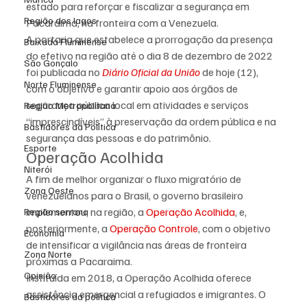
estado para reforçar e fiscalizar a segurança em 
Região dos lagos
Pacaraima, na fronteira com a Venezuela.
A portaria que estabelece a prorrogação da presença 
Baixada Fluminense
do efetivo na região até o dia 8 de dezembro de 2022 
São Gonçalo
foi publicada no 
Diário Oficial da União
 de hoje (12), 
Norte Fluminense
com o objetivo e garantir apoio aos órgãos de 
segurança pública local em atividades e serviços 
Região Metropolitana
“imprescindíveis” à preservação da ordem pública e na 
Bastidores da Política
segurança das pessoas e do patrimônio.
Esporte
Operação Acolhida
Niterói
A fim de melhor organizar o fluxo migratório de 
Zona Oeste
venezuelanos para o Brasil, o governo brasileiro 
implementou, na região, a 
Operação Acolhida
, e, 
Região serrana
posteriormente, a 
Operação Controle
, com o objetivo 
Economia
de intensificar a vigilância nas áreas de fronteira 
Zona Norte
próximas a Pacaraima.
Opinião
Instituída em 2018, a Operação Acolhida oferece 
assistência emergencial a refugiados e imigrantes. O 
Bastidores da política