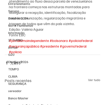
atendimento ao fluxo dessa parcela de venezuelanos 
Entretenimento
na fronteira começa nas estruturas montadas para 
Serviço
assegurar a recepção, identificação, fiscalização 
sanitária, imunização, regularização migratória e 
Eleições 2024
triagem de todos que vêm do país vizinho.
Norte Fluminense
Edição: Valéria Aguiar
Informação
Fonte EBC
2º TURNO
#jornalismoindependente
#bolsonaro
#policiafederal
#segurançapública
#presidente
#governofederal
Justiça
#policia
G20
Eleições 2026
TEMPO
CLIMA
Posts recentes
Ver tudo
SEGURANÇA
vereador
Banco Master