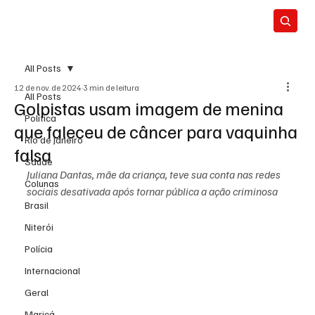
All Posts
12 de nov. de 2024
3 min de leitura
All Posts
Golpistas usam imagem de menina
Política
que faleceu de câncer para vaquinha
Rio de Janeiro
falsa
Saúde
Juliana Dantas, mãe da criança, teve sua conta nas redes 
Colunas
sociais desativada após tornar pública a ação criminosa
Brasil
Niterói
Polícia
Internacional
Geral
Maricá