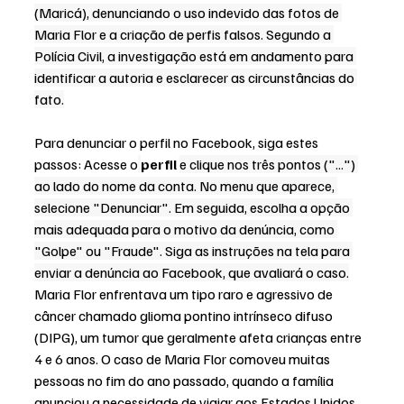
(Maricá), denunciando o uso indevido das fotos de 
Maria Flor e a criação de perfis falsos. Segundo a 
Polícia Civil, a investigação está em andamento para 
identificar a autoria e esclarecer as circunstâncias do 
fato.
Para denunciar o perfil no Facebook, siga estes 
passos: Acesse o
perfil 
e clique nos três pontos ("...") 
ao lado do nome da conta. No menu que aparece, 
selecione "Denunciar". Em seguida, escolha a opção 
mais adequada para o motivo da denúncia, como 
"Golpe" ou "Fraude". Siga as instruções na tela para 
enviar a denúncia ao Facebook, que avaliará o caso.
Maria Flor enfrentava um tipo raro e agressivo de 
câncer chamado glioma pontino intrínseco difuso 
(DIPG), um tumor que geralmente afeta crianças entre 
4 e 6 anos. O caso de Maria Flor comoveu muitas 
pessoas no fim do ano passado, quando a família 
anunciou a necessidade de viajar aos Estados Unidos 