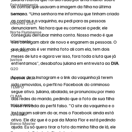
Entretenimento
as contas que usavam a imagem da filha na última 
semana. “Uma senhora me informou que tinham criado 
Serviço
as contas e a vaquinha, eu pedi para as pessoas 
Eleições 2024
denunciarem. Na hora que eu comecei a pedir, ele 
Norte Fluminense
conseguiu derrubar minha conta. Nosso medo é que 
Informação
eles consigam abrir de novo e enganem as pessoas. O 
que dói mais é ver minha foto ali com ela, tem dois 
2º TURNO
meses de luto e agora ver isso, fora toda a luta que já 
Justiça
enfrentamos”, desabafou Juliana em entrevista ao
DIA
.
G20
Apesar de o Instagram e o link da vaquinha já terem 
Eleições 2026
sido removidos, o perfil no Facebook do criminoso 
TEMPO
segue ativo. Juliana, abalada, se pronunciou por meio 
CLIMA
das redes do marido, pedindo que a foto de sua filha 
SEGURANÇA
fosse retirada do perfil falso. "O site da vaquinha e o 
Instagram saíram do ar, mas o Facebook ainda está 
vereador
ativo. Ele diz que é o pai da Maria Flor e está pedindo 
Banco Master
ajuda. Eu só quero tirar a foto da minha filha de lá, ele 