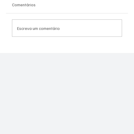
Comentários
Escreva um comentário
Canella muda estratégia para 2026 e pode
disputar vaga na Alerj