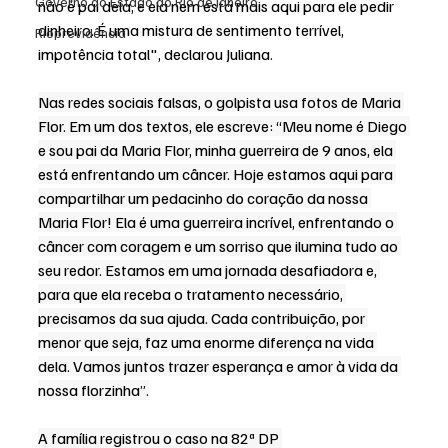
Governo do Estado do Rio de Janeiro
não é pai dela, e ela nem está mais aqui para ele pedir 
dinheiro. É uma mistura de sentimento terrível, 
Rioprevidência
impotência total", declarou Juliana.
Nas redes sociais falsas, o golpista usa fotos de Maria 
Flor. Em um dos textos, ele escreve: “Meu nome é Diego 
e sou pai da Maria Flor, minha guerreira de 9 anos, ela 
está enfrentando um câncer. Hoje estamos aqui para 
compartilhar um pedacinho do coração da nossa 
Maria Flor! Ela é uma guerreira incrível, enfrentando o 
câncer com coragem e um sorriso que ilumina tudo ao 
seu redor. Estamos em uma jornada desafiadora e, 
para que ela receba o tratamento necessário, 
precisamos da sua ajuda. Cada contribuição, por 
menor que seja, faz uma enorme diferença na vida 
dela. Vamos juntos trazer esperança e amor à vida da 
nossa florzinha”.
A família registrou o caso na 82ª DP 