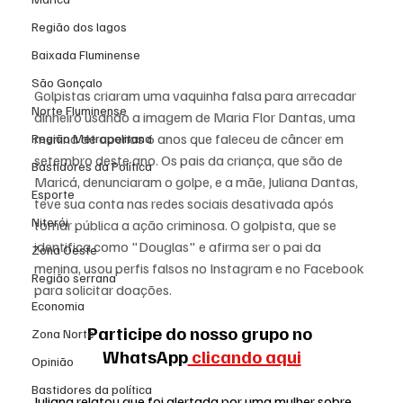
Região dos lagos
Baixada Fluminense
São Gonçalo
Golpistas criaram uma vaquinha falsa para arrecadar 
Norte Fluminense
dinheiro usando a imagem de Maria Flor Dantas, uma 
menina de apenas 6 anos que faleceu de câncer em 
Região Metropolitana
setembro deste ano. Os pais da criança, que são de 
Bastidores da Política
Maricá, denunciaram o golpe, e a mãe, Juliana Dantas, 
Esporte
teve sua conta nas redes sociais desativada após 
Niterói
tornar pública a ação criminosa. O golpista, que se 
identifica como "Douglas" e afirma ser o pai da 
Zona Oeste
menina, usou perfis falsos no Instagram e no Facebook 
Região serrana
para solicitar doações.
Economia
Participe do nosso grupo no 
Zona Norte
WhatsApp
 clicando aqui
Opinião
Bastidores da política
Juliana relatou que foi alertada por uma mulher sobre 