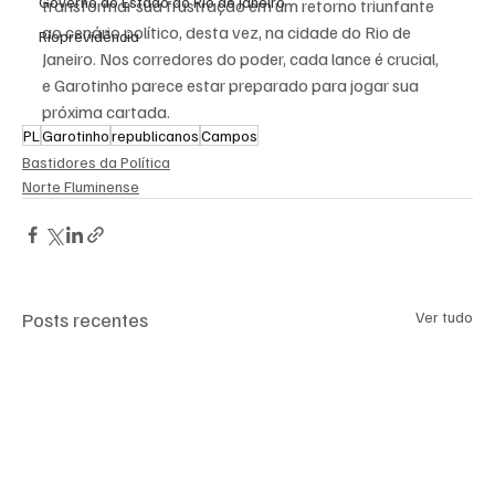
Governo do Estado do Rio de Janeiro
transformar sua frustração em um retorno triunfante 
ao cenário político, desta vez, na cidade do Rio de 
Rioprevidência
Janeiro. Nos corredores do poder, cada lance é crucial, 
e Garotinho parece estar preparado para jogar sua 
próxima cartada.
PL
Garotinho
republicanos
Campos
Bastidores da Política
Norte Fluminense
Posts recentes
Ver tudo