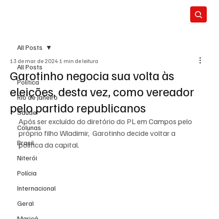
All Posts
13 de mar. de 2024
1 min de leitura
All Posts
Garotinho negocia sua volta às
Política
eleições, desta vez, como vereador
Rio de Janeiro
pelo partido republicanos
Saúde
Após ser excluído do diretório do PL em Campos pelo 
Colunas
próprio filho Wladimir,  Garotinho decide voltar a 
Brasil
política da capital.
Niterói
Polícia
Internacional
Geral
Maricá