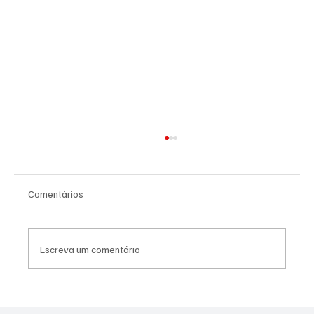
Comentários
Escreva um comentário
Xingamentos e ameaça de morte marcam