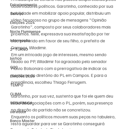
Entretenimento
observadores políticos. Garotinho, conhecido por sua 
habilidade em mobilizar apoio popular, distribuiu um 
Serviço
vídeo fervoroso no grupo de mensagens "Opinião 
Eleições 2024
Garotinho", composto por seus colaboradores mais 
Norte Fluminense
próximos. Nele, expressava sua insatisfação por ter 
sido preterido em favor de seu filho, o prefeito de 
Informação
Campos, Wladimir.
2º TURNO
Em um intricado jogo de interesses, mesmo sendo 
Justiça
filiado ao PP, Wladimir foi agraciado pelo senador 
G20
Flávio Bolsonaro com a prerrogativa de indicar os 
membros do diretório do PL em Campos. E para a 
Eleições 2026
presidência, escolheu Thiago Ferrugem.
TEMPO
CLIMA
Garotinho, por sua vez, sustenta que foi ele quem deu 
início às negociações com o PL, porém, sua presença 
SEGURANÇA
na direção do partido não se concretizou.
vereador
Enquanto os políticos movem suas peças no tabuleiro, 
Banco Master
resta aguardar para ver se Garotinho conseguirá 