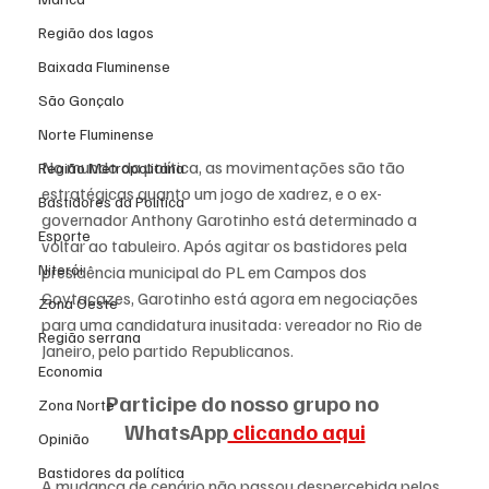
Região dos lagos
Baixada Fluminense
São Gonçalo
Norte Fluminense
No mundo da política, as movimentações são tão 
Região Metropolitana
estratégicas quanto um jogo de xadrez, e o ex-
Bastidores da Política
governador Anthony Garotinho está determinado a 
Esporte
voltar ao tabuleiro. Após agitar os bastidores pela 
Niterói
presidência municipal do PL em Campos dos 
Goytacazes, Garotinho está agora em negociações 
Zona Oeste
para uma candidatura inusitada: vereador no Rio de 
Região serrana
Janeiro, pelo partido Republicanos.
Economia
Participe do nosso grupo no 
Zona Norte
WhatsApp
 clicando aqui
Opinião
Bastidores da política
A mudança de cenário não passou despercebida pelos 