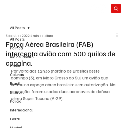
All Posts
5 de jul. de 2022
1 min de leitura
All Posts
Força Aérea Brasileira (FAB)
Política
intercepta avião com 500 quilos de
Rio de Janeiro
cocaína.
Saúde
Por volta das 12h36 (horário de Brasília) deste 
Colunas
domingo (3), em Mato Grosso do Sul, um avião que 
Brasil
entrou no espaço aéreo brasileiro sem autorização. Na 
operação, foram usadas duas aeronaves de defesa 
Niterói
aérea Super Tucano (A-29).
Polícia
Internacional
Geral
Maricá