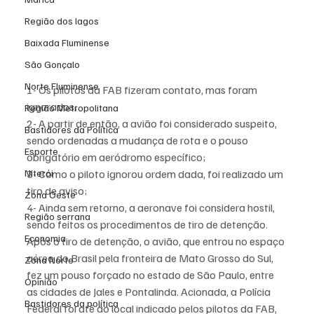
Região dos lagos
Baixada Fluminense
São Gonçalo
Norte Fluminense
1- Os pilotos da FAB fizeram contato, mas foram 
ignorados;
Região Metropolitana
2- A partir de então, a avião foi considerado suspeito, 
Bastidores da Política
sendo ordenadas a mudança de rota e o pouso 
Esporte
obrigatório em aeródromo específico;
Niterói
3- Como o piloto ignorou ordem dada, foi realizado um 
tiro de aviso;
Zona Oeste
4- Ainda sem retorno, a aeronave foi considera hostil, 
Região serrana
sendo feitos os procedimentos de tiro de detenção.
Economia
Após o tiro de detenção, o avião, que entrou no espaço 
aéreo do Brasil pela fronteira de Mato Grosso do Sul, 
Zona Norte
fez um pouso forçado no estado de São Paulo, entre 
Opinião
as cidades de Jales e Pontalinda. Acionada, a Polícia 
Bastidores da política
Federal foi até ao local indicado pelos pilotos da FAB, 