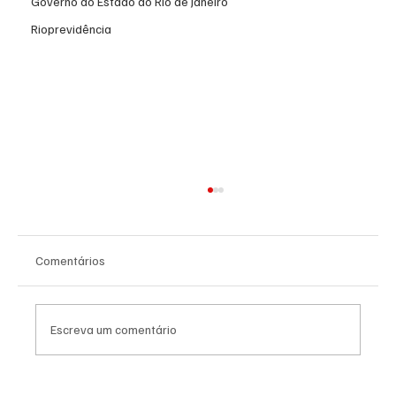
Governo do Estado do Rio de Janeiro
Rioprevidência
Comentários
Escreva um comentário
PL Niterói estrutura projeto eleitoral e