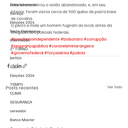
mas só encontrou o avião abandonado, e, em seu 
Entretenimento
interior, foram vistos cerca de 500 quilos de pasta base 
Serviço
de cocaína.
Eleições 2024
O piloto e mais um homem fugiram do local, antes da 
Norte Fluminense
chegada dos policiais federais.
#jornalismoindependente
#bolsonaro
#corrupção
Informação
#segurançapública
#coronelemirlarangeira
2º TURNO
#governofederal
#forçaaérea
#policia
Justiça
G20
Eleições 2026
TEMPO
Posts recentes
Ver tudo
CLIMA
SEGURANÇA
vereador
Banco Master