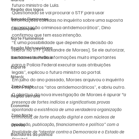
futuro ministro de Lula.
Região dos lagos
Questionado se vai procurar o STF para usar 
Baixada Fluminense
informações colhidas no inquérito sobre uma suposta 
“organização criminosa antidemocrática”, Dino 
São Gonçalo
confirmou que tem essa intenção.
Norte Fluminense
“É uma possibilidade que depende de decisão do 
Região Metropolitana
relator no STF [Alexandre de Moraes]. Se ele autorizar, 
certamente serão informações muito importantes 
Bastidores da Política
para a Polícia Federal executar suas atribuições 
Esporte
legais”, explicou o futuro ministro ao portal.
Niterói
Em julho do ano passado, Moraes arquivou o inquérito 
Zona Oeste
sobre supostos “atos antidemocráticos”, e abriu outro.
O objetivo da nova investigação de Moraes é apurar 
“a 
Região serrana
presença de fortes indícios e significativas provas 
Economia
apontando a existência de uma verdadeira organização 
Zona Norte
criminosa, de forte atuação digital e com núcleos de 
produção, publicação, financiamento e político” com a 
Opinião
finalidade de “atentar contra a Democracia e o Estado de 
Bastidores da política