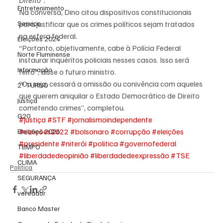
Direito”.
Entretenimento
Na conversa, Dino citou dispositivos constitucionais 
Serviço
para justificar que os crimes políticos sejam tratados 
na esfera federal.
Eleições 2024
“Portanto, objetivamente, cabe à Polícia Federal 
Norte Fluminense
instaurar inquéritos policiais nesses casos. Isso será 
Informação
feito”, disse o futuro ministro.
“Ou seja, cessará a omissão ou conivência com aqueles 
2º TURNO
que querem aniquilar o Estado Democrático de Direito 
Justiça
cometendo crimes”, completou.
G20
#justiça
#STF
#jornalismoindependente
#eleições2022
#bolsonaro
#corrupção
#eleições
Eleições 2026
#presidente
#niterói
#politica
#governofederal
TEMPO
#liberdadedeopinião
#liberdadedeexpressão
#TSE
CLIMA
Política
SEGURANÇA
vereador
Banco Master