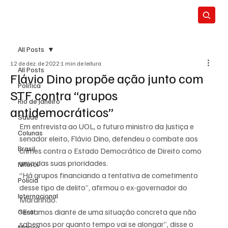
All Posts
12 de dez. de 2022
1 min de leitura
All Posts
Flávio Dino propõe ação junto com
Política
STF contra “grupos
Rio de Janeiro
antidemocráticos”
Saúde
Em entrevista ao UOL, o futuro ministro da Justiça e 
Colunas
senador eleito, Flávio Dino, defendeu o combate aos 
Brasil
crimes contra o Estado Democrático de Direito como 
uma das suas prioridades.
Niterói
“Há grupos financiando a tentativa de cometimento 
Polícia
desse tipo de delito”, afirmou o ex-governador do 
Internacional
Maranhão.
“Estamos diante de uma situação concreta que não 
Geral
sabemos por quanto tempo vai se alongar”, disse o 
Maricá