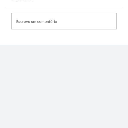
Escreva um comentário
Moraes derruba todas as restrições contra
Canella após comprovação de que fuzil era
legal