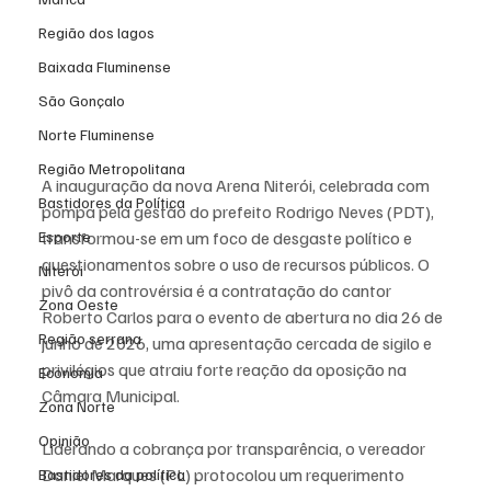
Região dos lagos
Baixada Fluminense
São Gonçalo
Norte Fluminense
Região Metropolitana
A inauguração da nova Arena Niterói, celebrada com 
Bastidores da Política
pompa pela gestão do prefeito Rodrigo Neves (PDT), 
transformou-se em um foco de desgaste político e 
Esporte
questionamentos sobre o uso de recursos públicos. O 
Niterói
pivô da controvérsia é a contratação do cantor 
Zona Oeste
Roberto Carlos para o evento de abertura no dia 26 de 
Região serrana
junho de 2026, uma apresentação cercada de sigilo e 
privilégios que atraiu forte reação da oposição na 
Economia
Câmara Municipal.
Zona Norte
Opinião
Liderando a cobrança por transparência, o vereador 
Daniel Marques (PL) protocolou um requerimento 
Bastidores da política