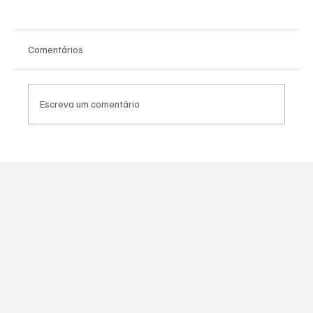
Comentários
Escreva um comentário
Contrato do VLT de Niterói de R$ 1,389
milhão vai para empresa investigada em
licitação