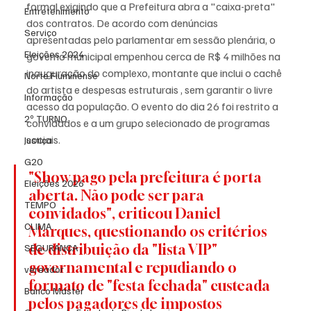
formal exigindo que a Prefeitura abra a "caixa-preta" 
Entretenimento
dos contratos. De acordo com denúncias 
Serviço
apresentadas pelo parlamentar em sessão plenária, o 
Eleições 2024
governo municipal empenhou cerca de R$ 4 milhões na 
inauguração do complexo, montante que inclui o cachê 
Norte Fluminense
do artista e despesas estruturais , sem garantir o livre 
Informação
acesso da população. O evento do dia 26 foi restrito a 
2º TURNO
convidados e a um grupo selecionado de programas 
sociais.
Justiça
G20
"Show pago pela prefeitura é porta 
Eleições 2026
aberta. Não pode ser para 
TEMPO
convidados", criticou Daniel 
CLIMA
Marques, questionando os critérios 
de distribuição da "lista VIP" 
SEGURANÇA
governamental e repudiando o 
vereador
formato de "festa fechada" custeada 
Banco Master
pelos pagadores de impostos 