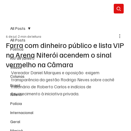
All Posts
6 de jul.
2 min de leitura
All Posts
Farra com dinheiro público e lista VIP
Política
na Arena Niterói acendem o sinal
Rio de Janeiro
vermelho na Câmara
Saúde
Vereador Daniel Marques e oposição  exigem 
Colunas
transparência da gestão Rodrigo Neves sobre cachê 
Brasil
milionário de Roberto Carlos e indícios de 
favorecimento à iniciativa privada.
Niterói
Polícia
Internacional
Geral
Maricá