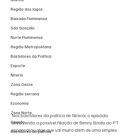
Região dos lagos
Baixada Fluminense
São Gonçalo
Norte Fluminense
Região Metropolitana
Bastidores da Política
Esporte
Niterói
Zona Oeste
Região serrana
Economia
Zona Norte
Nos bastidores da política de Niterói, o episódio 
Opinião
envolvendo a possível filiação de Benny Briolly ao PT 
escancarou algo que vai muito além de uma simples 
Bastidores da política