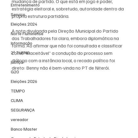
mudança de partido. O que está em jogo é poder, 
Entretenimento
estratégia eleitoral e, sobretudo, autoridade dentro da 
Serviço
própria estrutura partidária.
Eleições 2024
A nota divulgada pela Direção Municipal do Partido 
Norte Fluminense
dos Trabalhadores foi clara, embora diplomática na 
Informação
forma. Ao afirmar que não foi consultada e classificar 
como “inaceitável” a condução do processo sem 
2º TURNO
diálogo com a instância local, o recado político foi 
Justiça
direto: Benny não é bem-vinda no PT de Niterói.
G20
Eleições 2026
TEMPO
CLIMA
SEGURANÇA
vereador
Banco Master