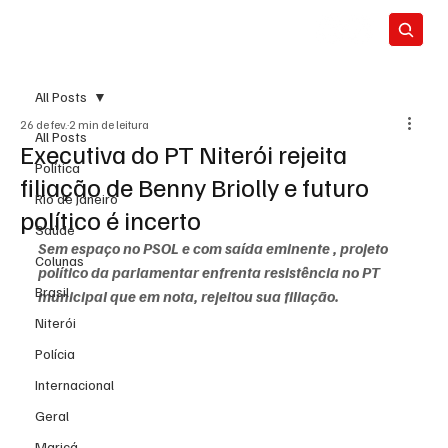
All Posts
26 de fev.
2 min de leitura
All Posts
Executiva do PT Niterói rejeita
Política
filiação de Benny Briolly e futuro
Rio de Janeiro
político é incerto
Saúde
Sem espaço no PSOL e com saída eminente , projeto 
Colunas
político da parlamentar enfrenta resistência no PT 
Brasil
municipal que em nota, rejeitou sua filiação.
Niterói
Polícia
Internacional
Geral
Maricá