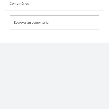
Comentários
Escreva um comentário
Moraes derruba todas as restrições contra
Canella após comprovação de que fuzil era
legal