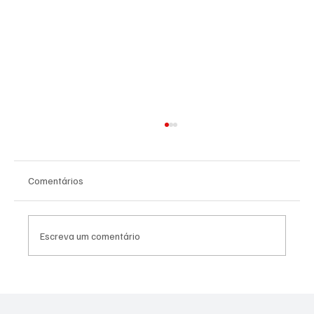
Comentários
Escreva um comentário
PL Niterói estrutura projeto eleitoral e
aposta em lideranças para ampliar