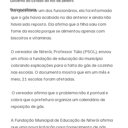
Governo do Estado do Rio de Janeiro
Rioprevidência
Ao questionar um dos funcionários, ela foi informada 
que o gás havia acabado no dia anterior e ainda não 
havia sido reposto. Ela afirma que a filha saiu com 
fome da escola porque se alimentou apenas com 
biscoitos e vitaminas.
O vereador de Niterói, Professor Túlio (PSOL), enviou 
um ofício a fundação de educação do município 
cobrando explicações para a falta do gás de cozinha 
nas escolas. O documento mostra que em um mês e 
meio, 21 escolas foram afetadas.  
 O vereador afirma que o problema não é pontual e 
cobra que a prefeitura organize um calendário de 
reposição de gás.
A Fundação Municipal de Educação de Niterói afirma 
que uma nova licitação para fornecimento de gás 