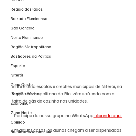
Região dos lagos
Baixada Fluminense
São Gonçalo
Norte Fluminense
Região Metropolitana
Bastidores da Política
Esporte
Niterói
Zona Oeste
Vinte e uma escolas e creches municipais de Niterói, na 
Região Metropolitana do Rio, vêm sofrendo com a 
Região serrana
falta de gás de cozinha nas unidades.  
Economia
Zona Norte
Participe do nosso grupo no WhatsApp
 clicando aqui 
Opinião
Em alguns casos, os alunos chegam a ser dispensados 
Bastidores da política