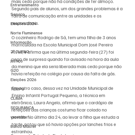
mais cedo porque não há condições de ter almoço. 
Entretenimento
Segundo pais de alunos, um dos grandes problemas é a 
Serviço
falta de comunicação entre as unidades e os 
responsáveis.  
Eleições 2024
Norte Fluminense
O cozinheiro Rodrigo de Sá, tem uma filha de 3 anos 
Informação
matriculada na Escola Municipal Dom José Pereira 
2º TURNO
Alves, e afirma que na última segunda-feira (27) foi 
pego de surpresa quando foi avisado na hora da aula 
Justiça
da menina que ela seria liberada mais cedo porque não 
G20
havia refeição no colégio por causa da falta de gás.
Eleições 2026
Em outro caso, dessa vez na Unidade Municipal de 
TEMPO
Ensino Infantil Portugal Pequeno, a técnica em 
CLIMA
eletrônica, Laura Angelo, afirma que o cardápio de 
SEGURANÇA
refeições das crianças costuma ficar colado no 
portão. No último dia 24, ao levar a filha que estuda a 
vereador
tarde, notou que só havia opções por lanches frios e 
Banco Master
estranhou.  