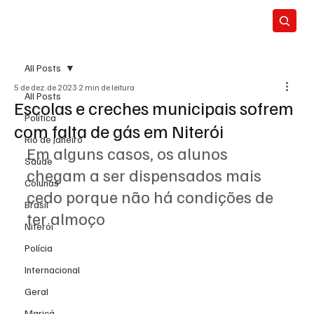
All Posts
5 de dez. de 2023
2 min de leitura
All Posts
Escolas e creches municipais sofrem
Política
com falta de gás em Niterói
Rio de Janeiro
Em alguns casos, os alunos 
Saúde
chegam a ser dispensados mais 
Colunas
cedo porque não há condições de 
Brasil
ter almoço
Niterói
Polícia
Internacional
Geral
Maricá