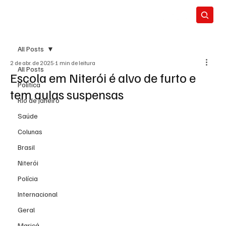
All Posts
2 de abr. de 2025
1 min de leitura
All Posts
Escola em Niterói é alvo de furto e
Política
tem aulas suspensas
Rio de Janeiro
Saúde
Colunas
Brasil
Niterói
Polícia
Internacional
Geral
Maricá