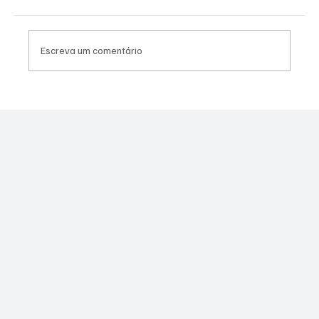
Escreva um comentário
PL Niterói estrutura projeto eleitoral e
aposta em lideranças para ampliar
representação no Rio de Janeiro