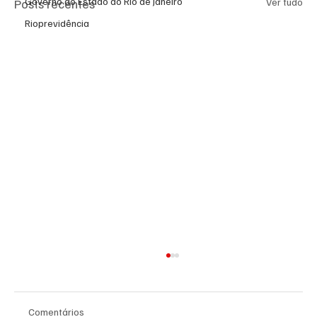
Governo do Estado do Rio de Janeiro
Posts recentes
Ver tudo
Rioprevidência
Comentários