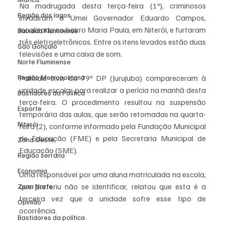
Na madrugada desta terça-feira (1º), criminosos 
Região dos lagos
invadiram a Umei Governador Eduardo Campos, 
localizada no bairro Maria Paula, em Niterói, e furtaram 
Baixada Fluminense
três eletroeletrônicos. Entre os itens levados estão duas 
São Gonçalo
televisões e uma caixa de som.
Norte Fluminense
Policiais civis da 79ª DP (Jurujuba) compareceram à 
Região Metropolitana
unidade escolar para realizar a perícia na manhã desta 
Bastidores da Política
terça-feira. O procedimento resultou na suspensão 
Esporte
temporária das aulas, que serão retomadas na quarta-
Niterói
feira (2), conforme informado pela Fundação Municipal 
de Educação (FME) e pela Secretaria Municipal de 
Zona Oeste
Educação (SME).
Região serrana
Economia
Uma responsável por uma aluna matriculada na escola, 
que preferiu não se identificar, relatou que esta é a 
Zona Norte
terceira vez que a unidade sofre esse tipo de 
Opinião
ocorrência.
Bastidores da política