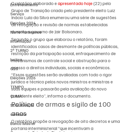
O relatório elaborado e 
apresentado hoje 
(22) pelo 
Entretenimento
Grupo de Transição criado pelo presidente eleito Luiz 
Serviço
Inácio Lula da Silva enumerou uma série de sugestões 
Eleições 2024
de revogação e revisão de normas estabelecidas 
durante o governo de Jair Bolsonaro.
Norte Fluminense
Segundo o grupo que elaborou o relatório, foram 
Informação
identificados casos de desmonte de políticas públicas, 
2º TURNO
restrição da participação social, enfraquecimento de 
Justiça
mecanismos de controle social e obstrução para o 
acesso a direitos individuais, sociais e econômicos.
G20
“Essas sugestões serão avaliadas com todo o rigor 
Eleições 2026
jurídico e técnico pelos novos ministros e ministras e 
TEMPO
suas equipes e passarão pela avaliação do novo 
presidente eleito”, informa o documento.
CLIMA
Política de armas e sigilo de 100 
SEGURANÇA
anos
vereador
O relatório propõe a revogação de oito decretos e uma 
Banco Master
portaria interministerial “que incentivam a 