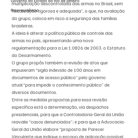
Governo do Estado do Rio de Janeiro
multiplicação descontrolada das armas no Brasil, sem 
Rioprevidência
fiscalização rigorosa e adequada”, o que, na avaliação 
do grupo, coloca em risco a segurança das famílias 
brasileiras.
A ideia é alterar a política pública de controle das 
armas no país, apresentando uma nova 
regulamentação para a Lei 1.0826 de 2003. o Estatuto 
do Desarmamento.
O grupo propôs também a revisão de atos que 
impuseram “sigilo indevido de 100 anos em 
documentos de acesso público” pelo governo 
atual “para impedir o conhecimento público” de 
diversos documentos.
Entre as medidas propostas para essa revisão 
específica está a determinação, via despachos 
presidenciais, para que a Controladoria-Geral da União 
reavalie “casos denunciados”; e para que a Advocacia-
Geral da União elabore “proposta de Parecer 
Vinculante que indique o escopo de aplicação possível 