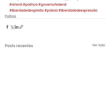
#niterói
#politica
#governofederal
#liberdadedeopinião
#policia
#liberdadedeexpressão
Política
Posts recentes
Ver tudo