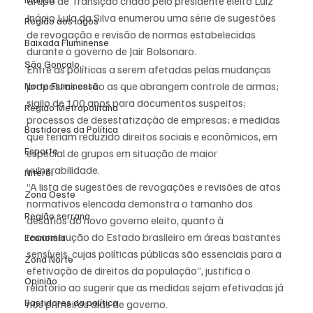
Grupo de Transição criado pelo presidente eleito Luiz 
Inácio Lula da Silva enumerou uma série de sugestões 
Região dos lagos
de revogação e revisão de normas estabelecidas 
Baixada Fluminense
durante o governo de Jair Bolsonaro.
São Gonçalo
Entre as políticas a serem afetadas pelas mudanças 
propostas estão as que abrangem controle de armas; 
Norte Fluminense
sigilo de 100 anos para documentos suspeitos; 
Região Metropolitana
processos de desestatização de empresas; e medidas 
Bastidores da Política
que teriam reduzido direitos sociais e econômicos, em 
Esporte
especial de grupos em situação de maior 
vulnerabilidade.
Niterói
“A lista de sugestões de revogações e revisões de atos 
Zona Oeste
normativos elencada demonstra o tamanho dos 
Região serrana
desafios do novo governo eleito, quanto à 
reconstrução do Estado brasileiro em áreas bastantes 
Economia
sensíveis, cujas políticas públicas são essenciais para a 
Zona Norte
efetivação de direitos da população”, justifica o 
Opinião
relatório ao sugerir que as medidas sejam efetivadas já 
Bastidores da política
nos primeiros dias de governo.