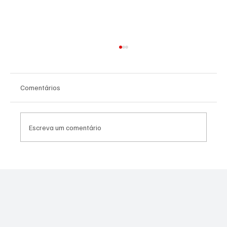
Comentários
Escreva um comentário
Moraes derruba todas as restrições contra
Canella após comprovação de que fuzil era
legal