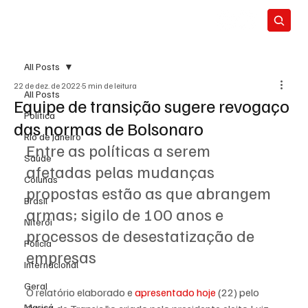
All Posts
22 de dez. de 2022
5 min de leitura
All Posts
Equipe de transição sugere revogaço
Política
das normas de Bolsonaro
Rio de Janeiro
Entre as políticas a serem 
Saúde
afetadas pelas mudanças 
Colunas
propostas estão as que abrangem 
Brasil
armas; sigilo de 100 anos e 
Niterói
processos de desestatização de 
Polícia
empresas
Internacional
Geral
O relatório elaborado e 
apresentado hoje 
(22) pelo 
Maricá