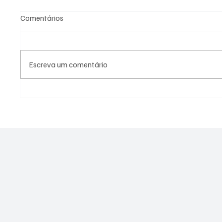
Comentários
Escreva um comentário
Argentina se prepara para o
Grupos
segundo turno eleitoral entre
brasile
Sergio Massa e Javier Milei
dificul
após a