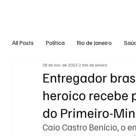
Brasil
Rio de J
All Posts
Política
Rio de Janeiro
Saú
28 de nov. de 2023
2 min de leitura
Região dos lagos
Baixada Fluminense
Entregador brasi
heroico recebe 
Esporte
Niterói
Zona Oeste
Re
do Primeiro-Mini
Entretenimento
Serviço
Eleições 
Caio Castro Benício, o e