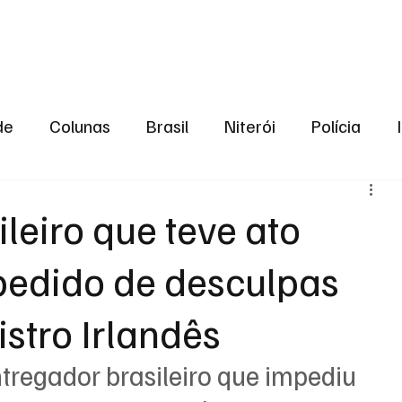
aneiro
Política
Bastidores da Política
de
Colunas
Brasil
Niterói
Polícia
São Gonçalo
Norte Fluminense
Região Me
leiro que teve ato
pedido de desculpas
gião serrana
Economia
Zona Norte
Opin
stro Irlandês
2024
Norte Fluminense
Informação
2º T
ntregador brasileiro que impediu 