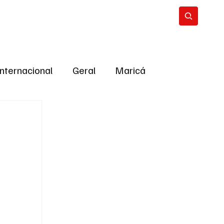
Internacional
Geral
Maricá
tropolitana
Bastidores da Política
ião
Bastidores da política
URNO