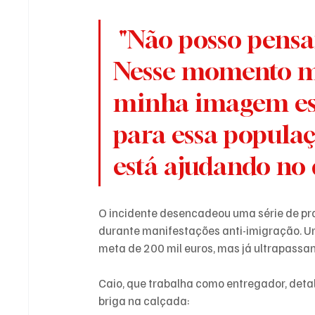
 "Não posso pensar só em mim agora. 
Nesse momento mu
minha imagem est
para essa populaçã
está ajudando no d
O incidente desencadeou uma série de pro
durante manifestações anti-imigração. Um
meta de 200 mil euros, mas já ultrapassand
Caio, que trabalha como entregador, deta
briga na calçada: