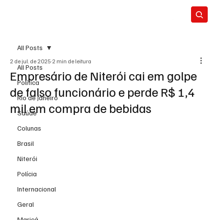
All Posts
2 de jul. de 2025
2 min de leitura
All Posts
Empresário de Niterói cai em golpe
Política
de falso funcionário e perde R$ 1,4
Rio de Janeiro
mil em compra de bebidas
Saúde
Colunas
Brasil
Niterói
Polícia
Internacional
Geral
Maricá