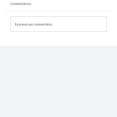
Comentários
Escreva um comentário
Canella muda estratégia para 2026 e pode
disputar vaga na Alerj