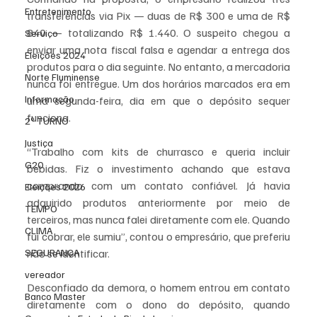
Entretenimento
transferências via Pix — duas de R$ 300 e uma de R$ 
840 — totalizando R$ 1.440. O suspeito chegou a 
Serviço
enviar uma nota fiscal falsa e agendar a entrega dos 
Eleições 2024
produtos para o dia seguinte. No entanto, a mercadoria 
Norte Fluminense
nunca foi entregue. Um dos horários marcados era em 
Informação
uma segunda-feira, dia em que o depósito sequer 
funciona.
2º TURNO
Justiça
“Trabalho com kits de churrasco e queria incluir 
G20
bebidas. Fiz o investimento achando que estava 
comprando com um contato confiável. Já havia 
Eleições 2026
adquirido produtos anteriormente por meio de 
TEMPO
terceiros, mas nunca falei diretamente com ele. Quando 
CLIMA
fui cobrar, ele sumiu”, contou o empresário, que preferiu 
SEGURANÇA
não se identificar.
vereador
Desconfiado da demora, o homem entrou em contato 
Banco Master
diretamente com o dono do depósito, quando 