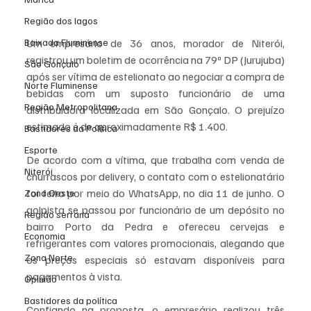
Região dos lagos
Baixada Fluminense
Um empresário de 36 anos, morador de Niterói, 
registrou um boletim de ocorrência na 79ª DP (Jurujuba) 
São Gonçalo
após ser vítima de estelionato ao negociar a compra de 
Norte Fluminense
bebidas com um suposto funcionário de uma 
Região Metropolitana
distribuidora localizada em São Gonçalo. O prejuízo 
estimado é de aproximadamente R$ 1.400.
Bastidores da Política
Esporte
De acordo com a vítima, que trabalha com venda de 
Niterói
churrascos por delivery, o contato com o estelionatário 
foi feito por meio do WhatsApp, no dia 11 de junho. O 
Zona Oeste
golpista se passou por funcionário de um depósito no 
Região serrana
bairro Porto da Pedra e ofereceu cervejas e 
Economia
refrigerantes com valores promocionais, alegando que 
Zona Norte
os preços especiais só estavam disponíveis para 
pagamentos à vista.
Opinião
Bastidores da política
Confiando na proposta, o empresário realizou três 