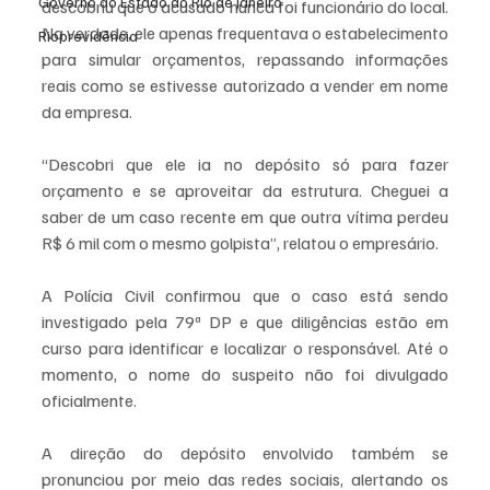
Governo do Estado do Rio de Janeiro
descobriu que o acusado nunca foi funcionário do local. 
Na verdade, ele apenas frequentava o estabelecimento 
Rioprevidência
para simular orçamentos, repassando informações 
reais como se estivesse autorizado a vender em nome 
da empresa.
“Descobri que ele ia no depósito só para fazer 
orçamento e se aproveitar da estrutura. Cheguei a 
saber de um caso recente em que outra vítima perdeu 
R$ 6 mil com o mesmo golpista”, relatou o empresário.
A Polícia Civil confirmou que o caso está sendo 
investigado pela 79ª DP e que diligências estão em 
curso para identificar e localizar o responsável. Até o 
momento, o nome do suspeito não foi divulgado 
oficialmente. 
A direção do depósito envolvido também se 
pronunciou por meio das redes sociais, alertando os 