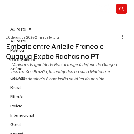
All Posts
10 de jan. de 2025
2 min de leitura
All Posts
Embate entre Anielle Franco e
Política
Quaquá Expõe Rachas no PT
Rio de Janeiro
Ministra da Igualdade Racial reage à defesa de Quaquá 
Saúde
aos irmãos Brazão, investigados no caso Marielle, e 
Colunas
anuncia denúncia à comissão de ética do partido.
Brasil
Niterói
Polícia
Internacional
Geral
Maricá