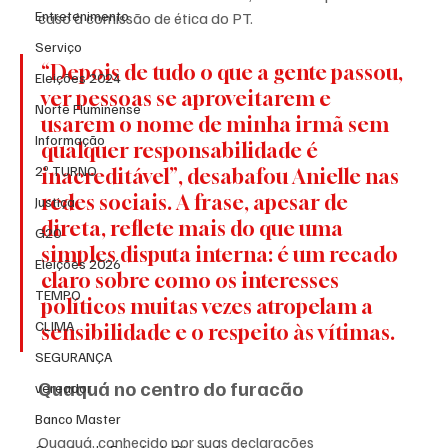
Entretenimento
caso à comissão de ética do PT.
Serviço
“Depois de tudo o que a gente passou, 
Eleições 2024
ver pessoas se aproveitarem e 
Norte Fluminense
usarem o nome de minha irmã sem 
Informação
qualquer responsabilidade é 
2º TURNO
inacreditável”, desabafou Anielle nas 
redes sociais. A frase, apesar de 
Justiça
direta, reflete mais do que uma 
G20
simples disputa interna: é um recado 
Eleições 2026
claro sobre como os interesses 
TEMPO
políticos muitas vezes atropelam a 
CLIMA
sensibilidade e o respeito às vítimas.
SEGURANÇA
Quaquá no centro do furacão
vereador
Banco Master
Quaquá, conhecido por suas declarações 