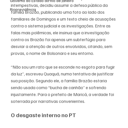
Governo do Estado do Rio de Janeiro
intempestivas, decidiu assumir a defesa pública da 
Rioprevidência
família Brazão, publicando uma foto ao lado dos 
familiares de Domingos e um texto cheio de acusações 
contra o sistema judicial e as investigações. Entre as 
falas mais polêmicas, ele insinua que a investigação 
contra os Brazão foi apenas um subterfúgio para 
desviar a atenção de outros envolvidos, citando, sem 
provas, o nome de Bolsonaro e seu entorno.
“Não sou um rato que se esconde no esgoto para fugir 
da luz”, escreveu Quaquá, numa tentativa de justificar 
sua posição. Segundo ele, a família Brazão estaria 
sendo usada como “bucha de canhão” e sofrendo 
injustamente. Para o prefeito de Maricá, a verdade foi 
soterrada por narrativas convenientes.
O desgaste interno no PT