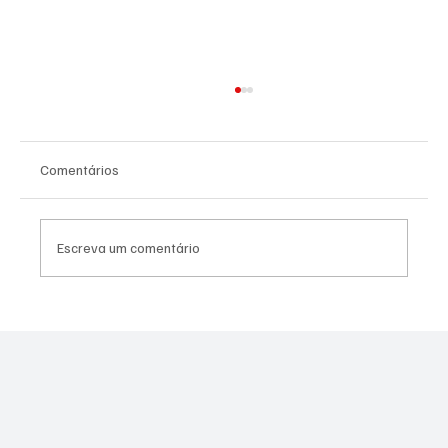
Comentários
Escreva um comentário
Quaquá quer aumentar repasse da
prefeitura à União de Maricá para R$ 20
milhões; Câmara foi favorável em primeira
discussão