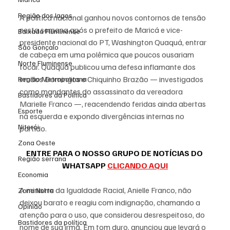
Região dos lagos
A política nacional ganhou novos contornos de tensão 
nesta semana após o prefeito de Maricá e vice-
Baixada Fluminense
presidente nacional do PT, Washington Quaquá, entrar 
São Gonçalo
de cabeça em uma polêmica que poucos ousariam 
Norte Fluminense
tocar. Quaquá publicou uma defesa inflamante dos 
irmãos Domingos e Chiquinho Brazão — investigados 
Região Metropolitana
como mandantes do assassinato da vereadora 
Bastidores da Política
Marielle Franco —, reacendendo feridas ainda abertas 
Esporte
na esquerda e expondo divergências internas no 
Niterói
partido.
Zona Oeste
ENTRE PARA O NOSSO GRUPO DE NOTÍCIAS DO 
Região serrana
WHATSAPP 
CLICANDO AQUI
Economia
A ministra da Igualdade Racial, Anielle Franco, não 
Zona Norte
deixou barato e reagiu com indignação, chamando a 
Opinião
atenção para o uso, que considerou desrespeitoso, do 
Bastidores da política
nome de sua irmã. Em tom duro, anunciou que levará o 