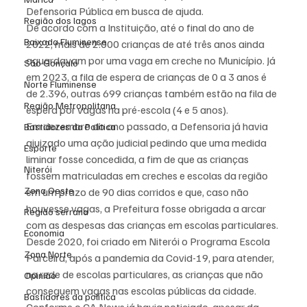
Defensoria Pública em busca de ajuda.
Região dos lagos
De acordo com a Instituição, até o final do ano de 
Baixada Fluminense
2022, mais de 2.000 crianças de até três anos ainda 
aguardavam por uma vaga em creche no Município. Já 
São Gonçalo
em 2023, a fila de espera de crianças de 0 a 3 anos é 
Norte Fluminense
de 2.396, outras 699 crianças também estão na fila de 
Região Metropolitana
espera por vagas na pré-escola (4 e 5 anos).
Em dezembro do ano passado, a Defensoria já havia 
Bastidores da Política
ajuizado uma ação judicial pedindo que uma medida 
Esporte
liminar fosse concedida, a fim de que as crianças 
Niterói
fossem matriculadas em creches e escolas da região 
Zona Oeste
em um prazo de 90 dias corridos e que, caso não 
houvesse vagas, a Prefeitura fosse obrigada a arcar 
Região serrana
com as despesas das crianças em escolas particulares.
Economia
Desde 2020, foi criado em Niterói o Programa Escola 
Zona Norte
Parceira, após a pandemia da Covid-19, para atender, 
na rede de escolas particulares, as crianças que não 
Opinião
conseguem vagas nas escolas públicas da cidade.
Bastidores da política