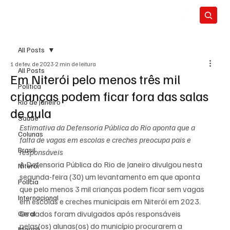
All Posts
1 de fev. de 2023
2 min de leitura
All Posts
Em Niterói pelo menos três mil
Política
crianças podem ficar fora das salas
Rio de Janeiro
de aula
Saúde
Estimativa da Defensoria Pública do Rio aponta que a 
Colunas
falta de vagas em escolas e creches preocupa pais e 
Brasil
responsáveis
A Defensoria Pública do Rio de Janeiro divulgou nesta 
Niterói
segunda-feira (30) um levantamento em que aponta 
Polícia
que pelo menos 3 mil crianças podem ficar sem vagas 
Internacional
em escolas e creches municipais em Niterói em 2023.
Os dados foram divulgados após responsáveis 
Geral
pelas(os) alunas(os) do município procurarem a 
Maricá