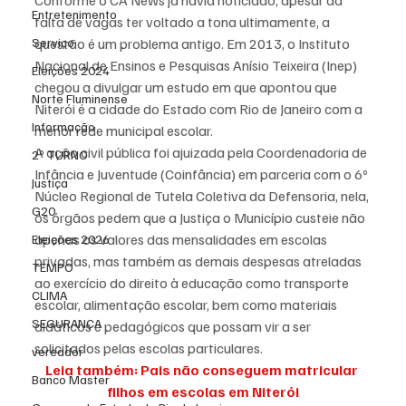
Conforme o CA News já havia noticiado, apesar da 
Entretenimento
falta de vagas ter voltado a tona ultimamente, a 
Serviço
questão é um problema antigo. Em 2013, o Instituto 
Nacional de Ensinos e Pesquisas Anísio Teixeira (Inep) 
Eleições 2024
chegou a divulgar um estudo em que apontou que 
Norte Fluminense
Niterói é a cidade do Estado com Rio de Janeiro com a 
Informação
menor rede municipal escolar.
A ação civil pública foi ajuizada pela Coordenadoria de 
2º TURNO
Infância e Juventude (Coinfância) em parceria com o 6º 
Justiça
Núcleo Regional de Tutela Coletiva da Defensoria, nela, 
G20
os órgãos pedem que a Justiça o Município custeie não 
apenas os valores das mensalidades em escolas 
Eleições 2026
privadas, mas também as demais despesas atreladas 
TEMPO
ao exercício do direito à educação como transporte 
CLIMA
escolar, alimentação escolar, bem como materiais 
SEGURANÇA
didáticos e pedagógicos que possam vir a ser 
solicitados pelas escolas particulares.
vereador
Leia também: Pais não conseguem matricular 
Banco Master
filhos em escolas em Niterói