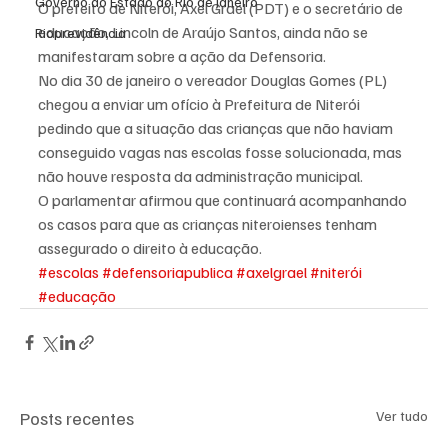
Governo do Estado do Rio de Janeiro
O prefeito de Niterói, Axel Grael (PDT) e o secretário de 
educação, Lincoln de Araújo Santos, ainda não se 
Rioprevidência
manifestaram sobre a ação da Defensoria.
No dia 30 de janeiro o vereador Douglas Gomes (PL) 
chegou a enviar um ofício à Prefeitura de Niterói 
pedindo que a situação das crianças que não haviam 
conseguido vagas nas escolas fosse solucionada, mas 
não houve resposta da administração municipal.
O parlamentar afirmou que continuará acompanhando 
os casos para que as crianças niteroienses tenham 
assegurado o direito à educação.
#escolas
#defensoriapublica
#axelgrael
#niterói
#educação
Posts recentes
Ver tudo