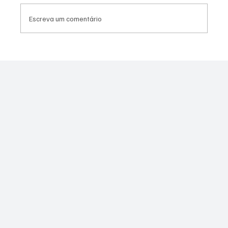
Escreva um comentário
PL Niterói estrutura projeto eleitoral e
aposta em lideranças para ampliar
representação no Rio de Janeiro