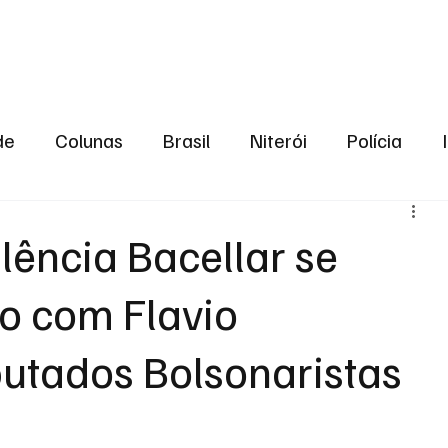
aneiro
Política
Bastidores da Política
de
Colunas
Brasil
Niterói
Polícia
São Gonçalo
Norte Fluminense
Região Me
lência Bacellar se
o com Flavio
gião serrana
Economia
Zona Norte
Opin
utados Bolsonaristas
2024
Norte Fluminense
Informação
2º T