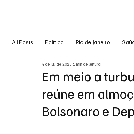
Brasil
Rio de J
All Posts
Política
Rio de Janeiro
Saú
4 de jul. de 2025
1 min de leitura
Região dos lagos
Baixada Fluminense
Em meio a turbu
reúne em almoç
Esporte
Niterói
Zona Oeste
Re
Bolsonaro e Dep
Entretenimento
Serviço
Eleições 