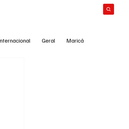
Internacional
Geral
Maricá
tropolitana
Bastidores da Política
ião
Bastidores da política
URNO