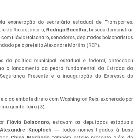
a exoneração do secretário estadual de Transportes, 
o do Rio de Janeiro, 
Rodrigo Bacellar
, buscou demonstrar 
os com Flávio Bolsonaro, senadores, deputados bolsonaristas 
dado pelo prefeito Alexandre Martins (REP).
s da política municipal, estadual e federal, antecedeu 
omo o lançamento da pedra fundamental da Estrada da 
Segurança Presente e a inauguração do Expresso do 
io ao embate direto com Washington Reis, exonerado por 
ima quinta-feira (3). 
or 
Flávio Bolsonaro
, estavam os deputados estaduais 
Alexandre Knoploch
 — todos nomes ligados à base 
tado 
Chico Machado 
também esteve presente além de 