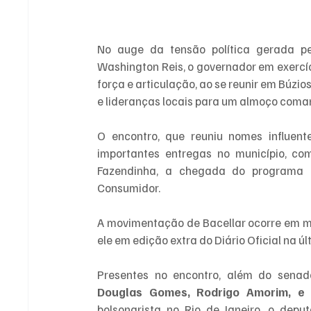
No auge da tensão política gerada pel
Washington Reis, o governador em exercíci
força e articulação, ao se reunir em Búzi
e lideranças locais para um almoço coman
O encontro, que reuniu nomes influente
importantes entregas no município, c
Fazendinha, a chegada do programa 
Consumidor.
A movimentação de Bacellar ocorre em me
ele em edição extra do Diário Oficial na últ
Presentes no encontro, além do senad
Douglas Gomes, Rodrigo Amorim, e 
bolsonarista no Rio de Janeiro, o depu