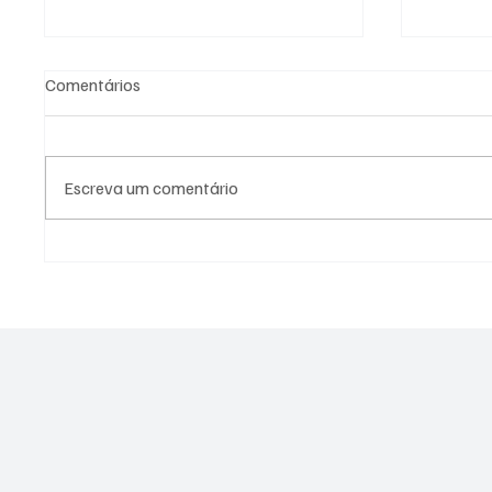
Comentários
Escreva um comentário
PL Niterói estrutura projeto
Canella
eleitoral e aposta em
2026 e 
lideranças para ampliar
Alerj
representação no Rio de
Janeiro