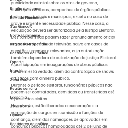
publicidade estatal sobre os atos de governo, 
Região dos lagos
realização de obras, campanhas de órgãos públicos 
federais, estaduais e municipais, exceto no caso de 
Baixada Fluminense
grave e urgente necessidade pública. Nesse caso, a 
São Gonçalo
veiculação deverá ser autorizada pela Justiça Eleitoral.
Norte Fluminense
Eles também não podem fazer pronunciamento oficial 
em cadeia de rádio de televisão, salvo em casos de 
Região Metropolitana
questões urgentes e relevantes, cuja autorização 
Bastidores da Política
também dependerá de autorização da Justiça Eleitoral.
Esporte
A participação em inaugurações de obras públicas 
Niterói
também está vedada, além da contratação de shows 
artísticos com dinheiro público.
Zona Oeste
Durante o período eleitoral, funcionários públicos não 
Região serrana
podem ser contratados, demitidos ou transferidos até 
Economia
a posse dos eleitos.
No entanto, estão liberadas a exoneração e a 
Zona Norte
nomeação de cargos em comissão e funções de 
Opinião
confiança, além das nomeações de aprovados em 
Bastidores da política
concursos públicos homologados até 2 de julho de 