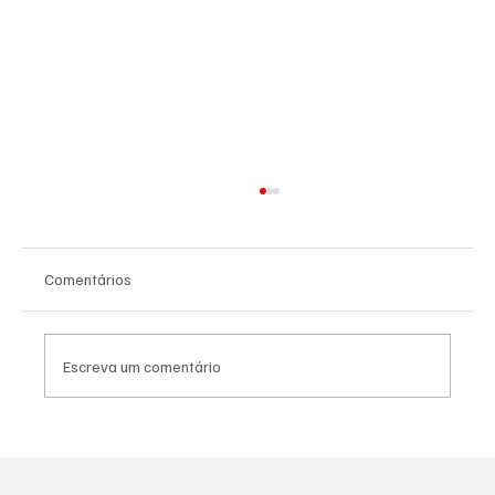
Comentários
Escreva um comentário
Moraes derruba todas as restrições contra
Canella após comprovação de que fuzil era