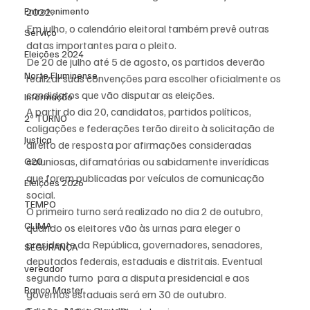
Entretenimento
2022.
Em julho, o calendário eleitoral também prevê outras 
Serviço
datas importantes para o pleito.
Eleições 2024
De 20 de julho até 5 de agosto, os partidos deverão 
Norte Fluminense
realizar suas convenções para escolher oficialmente os 
candidatos que vão disputar as eleições.
Informação
A partir do dia 20, candidatos, partidos políticos, 
2º TURNO
coligações e federações terão direito à solicitação de 
Justiça
direito de resposta por afirmações consideradas 
caluniosas, difamatórias ou sabidamente inverídicas 
G20
que forem publicadas por veículos de comunicação 
Eleições 2026
social.
TEMPO
O primeiro turno será realizado no dia 2 de outubro, 
CLIMA
quando os eleitores vão às urnas para eleger o 
presidente da República, governadores, senadores, 
SEGURANÇA
deputados federais, estaduais e distritais. Eventual 
vereador
segundo turno  para a disputa presidencial e aos 
Banco Master
governos estaduais será em 30 de outubro.