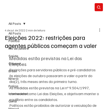
All Posts
4 de jul. de 2022
2 min de leitura
All Posts
Eleições 2022: restrições para
Política
agentes públicos começam a valer
Rio de Janeiro
Saúde
Medidas estão previstas na Lei das 
Eleições
Colunas
Restrições para servidores públicos e pré-candidatos 
Brasil
às eleições de outubro passaram a valer a partir do 
Niterói
dia(2), três meses antes do primeiro turno. 
Polícia
As medidas estão previstas na Lei nº 9.504/1997, 
conhecida como Lei das Eleições, e objetivam manter o 
Internacional
equilíbrio entre os candidatos.
Geral
Políticos estão proibidos de autorizar a veiculação de 
Maricá