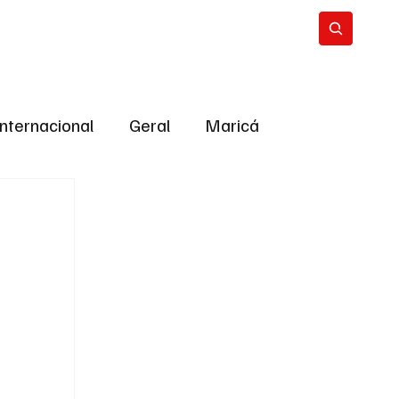
Internacional
Geral
Maricá
tropolitana
Bastidores da Política
ião
Bastidores da política
URNO