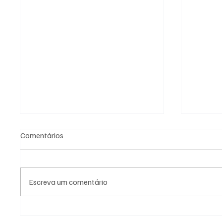
Comentários
Escreva um comentário
Fiscalização em cemitério de
PL Nite