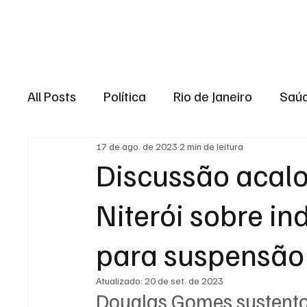
Brasil
Rio de J
All Posts
Política
Rio de Janeiro
Saú
17 de ago. de 2023
2 min de leitura
Região dos lagos
Baixada Fluminense
Discussão acal
Niterói sobre in
Esporte
Niterói
Zona Oeste
Re
para suspensão
Entretenimento
Serviço
Eleições 
Atualizado:
20 de set. de 2023
Douglas Gomes sustentou