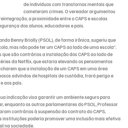
de indivíduos com transtornos mentais que 
cometeram crimes. O vereador argumentou 
eintegração, a proximidade entre o CAPS e escolas 
egurança dos alunos, educadores e pais.
ndo Benny Briolly (PSOL), de forma irônica, sugeriu que 
cola, mas não pode ter um CAPS ao lado de uma escola”. 
 que são contrários a instalação dos CAPS ao lado de 
séries da Netflix, que estaria elevando os pensamentos 
or acharem que a instalação de um CAPS em uma área 
nosos advindos de hospitais de custódia, trará perigo e 
e aos pais.
ua indicação visa garantir um ambiente seguro para 
r, enquanto os outros parlamentares do PSOL, Professor 
aram contrários à suspensão do contrato do CAPS, 
instituições poderia promover uma inclusão mais efetiva 
al na sociedade.