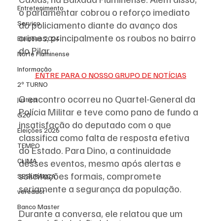
Entretenimento
o parlamentar cobrou o reforço imediato 
do policiamento diante do avanço dos 
Serviço
crimes, principalmente os roubos no bairro 
Eleições 2024
do Pilar.
Norte Fluminense
Informação
ENTRE PARA O NOSSO GRUPO DE NOTÍCIAS
2º TURNO
O encontro ocorreu no Quartel-General da 
Justiça
Polícia Militar e teve como pano de fundo a 
G20
insatisfação do deputado com o que 
Eleições 2026
classifica como falta de resposta efetiva 
TEMPO
do Estado. Para Dino, a continuidade 
CLIMA
desses eventos, mesmo após alertas e 
solicitações formais, compromete 
SEGURANÇA
seriamente a segurança da população.
vereador
Banco Master
Durante a conversa, ele relatou que um 