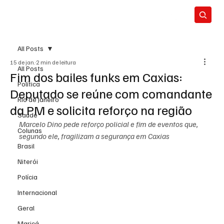
All Posts
15 de jan.
2 min de leitura
All Posts
Fim dos bailes funks em Caxias:
Política
Deputado se reúne com comandante
Rio de Janeiro
da PM e solicita reforço na região
Saúde
Marcelo Dino pede reforço policial e fim de eventos que, 
Colunas
segundo ele, fragilizam a segurança em Caxias
Brasil
Niterói
Polícia
Internacional
Geral
Maricá