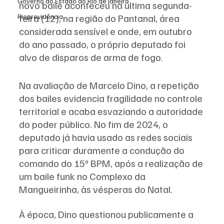
Governo do Estado do Rio de Janeiro
novo baile aconteceu na última segunda-
feira (12), na região do Pantanal, área 
Rioprevidência
considerada sensível e onde, em outubro 
do ano passado, o próprio deputado foi 
alvo de disparos de arma de fogo.
Na avaliação de Marcelo Dino, a repetição 
dos bailes evidencia fragilidade no controle 
territorial e acaba esvaziando a autoridade 
do poder público. No fim de 2024, o 
deputado já havia usado as redes sociais 
para criticar duramente a condução do 
comando do 15º BPM, após a realização de 
um baile funk no Complexo da 
Mangueirinha, às vésperas do Natal.
À época, Dino questionou publicamente a 