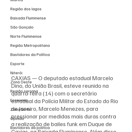
Região dos lagos
Baixada Fluminense
São Gonçalo
Norte Fluminense
Região Metropolitana
Bastidores da Política
Esporte
Niterói
CAXIAS — O deputado estadual Marcelo 
Zona Oeste
Dino, do União Brasil, esteve reunido na 
Região serrana
quarta-feira (14) com o secretário 
estadual da Polícia Militar do Estado do Rio 
Economia
de Janeiro, Marcelo Menezes, para 
Zona Norte
pressionar por medidas mais duras contra 
Opinião
a realização de bailes funk em Duque de 
Bastidores da política
Caxias, na Baixada Fluminense. Além disso, 