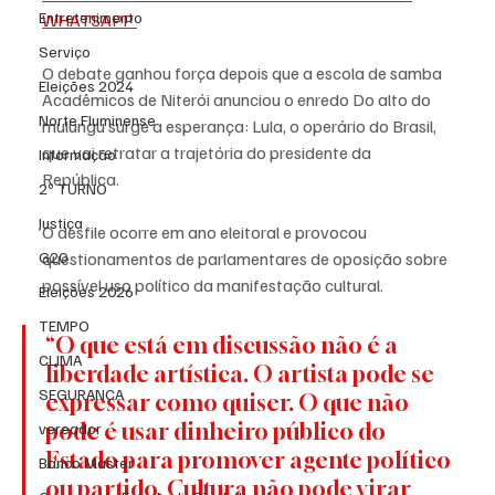
Entretenimento
WHATSAPP 
Serviço
O debate ganhou força depois que a escola de samba 
Eleições 2024
Acadêmicos de Niterói anunciou o enredo Do alto do 
Norte Fluminense
mulungu surge a esperança: Lula, o operário do Brasil, 
que vai retratar a trajetória do presidente da 
Informação
República. 
2º TURNO
Justiça
O desfile ocorre em ano eleitoral e provocou 
G20
questionamentos de parlamentares de oposição sobre 
possível uso político da manifestação cultural.
Eleições 2026
TEMPO
“O que está em discussão não é a 
CLIMA
liberdade artística. O artista pode se 
SEGURANÇA
expressar como quiser. O que não 
pode é usar dinheiro público do 
vereador
Estado para promover agente político 
Banco Master
ou partido. Cultura não pode virar 