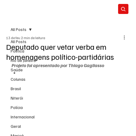
All Posts
13 de fev.
2 min de leitura
All Posts
Deputado quer vetar verba em
Política
homenagens político-partidárias
Rio de Janeiro
Projeto foi apresentado por Thiago Gagliasso
Saúde
Colunas
Brasil
Niterói
Polícia
Internacional
Geral
Maricá