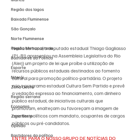
Região dos lagos
Baixada Fluminense
São Gonçalo
Norte Fluminense
Nesta semana, o deputado estadual Thiago Gagliasso 
Região Metropolitana
(PL-RJ) apresentou na Assembleia Legislativa do Rio 
Bastidores da Política
(Alerj) um projeto de lei que proíbe a utilização de 
Esporte
recursos públicos estaduais destinados ao fomento 
Niterói
cultural para promoção político-partidária. O projeto 
cria o programa estadual Cultura Sem Partido e prevê 
Zona Oeste
a vedação expressa ao financiamento, com dinheiro 
Região serrana
público estadual, de iniciativas culturais que 
Economia
promovam, enalteçam ou favoreçam a imagem de 
agentes políticos com mandato, ocupantes de cargos 
Zona Norte
públicos ou pré-candidatos.
Opinião
Bastidores da política
ENTRE PARA O NOSSO GRUPO DE NOTÍCIAS DO 