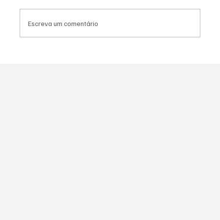
Escreva um comentário
Justiça marca audiência do caso de jovem
esfaqueada em SG após se recusar a
namorar com agressor