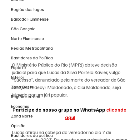
Região dos lagos
Baixada Fluminense
São Gonçalo
Norte Fluminense
Região Metropolitana
Bastidores da Política
O Ministério Público do Rio (MPRJ) obteve decisão 
Esporte
judicial para que Lucas da Silva Portela Xavier, vulgo 
Niterói
“Sucesso”, denunciado pela morte do vereador de São 
Gonçalo Aldecyr Maldonado, o Cici Maldonado, seja 
Zona Oeste
julgado por um júri popular.
Região serrana
Economia
Participe do nosso grupo no WhatsApp
 clicando 
Zona Norte
aqui
Opinião
Lucas atirou na cabeça do vereador no dia 7 de 
Bastidores da política
novembro de 2023. De acordo com a denúncia, o crime 