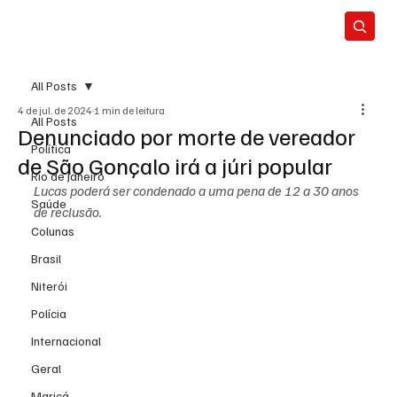
All Posts
4 de jul. de 2024
1 min de leitura
All Posts
Denunciado por morte de vereador
Política
de São Gonçalo irá a júri popular
Rio de Janeiro
Lucas poderá ser condenado a uma pena de 12 a 30 anos 
Saúde
de reclusão.
Colunas
Brasil
Niterói
Polícia
Internacional
Geral
Maricá