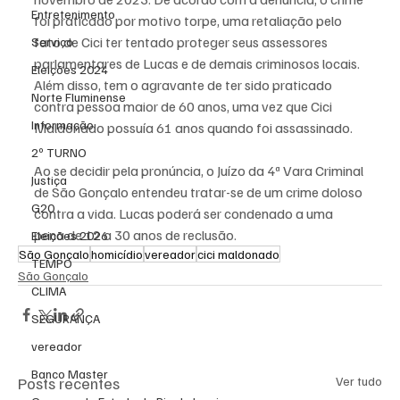
Entretenimento
foi praticado por motivo torpe, uma retaliação pelo 
fato de Cici ter tentado proteger seus assessores 
Serviço
parlamentares de Lucas e de demais criminosos locais. 
Eleições 2024
Além disso, tem o agravante de ter sido praticado 
Norte Fluminense
contra pessoa maior de 60 anos, uma vez que Cici 
Informação
Maldonado possuía 61 anos quando foi assassinado.
2º TURNO
Ao se decidir pela pronúncia, o Juízo da 4ª Vara Criminal 
Justiça
de São Gonçalo entendeu tratar-se de um crime doloso 
G20
contra a vida. Lucas poderá ser condenado a uma 
pena de 12 a 30 anos de reclusão.
Eleições 2026
São Gonçalo
homicídio
vereador
cici maldonado
TEMPO
São Gonçalo
CLIMA
SEGURANÇA
vereador
Banco Master
Posts recentes
Ver tudo