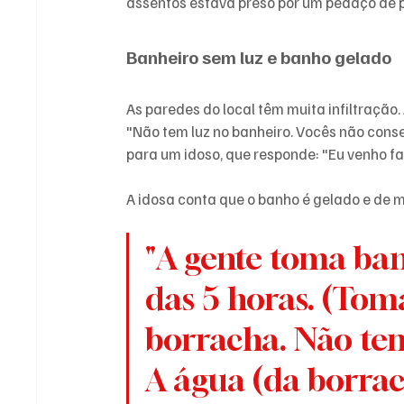
assentos estava preso por um pedaço de 
Banheiro sem luz e banho gelado
As paredes do local têm muita infiltração.
"Não tem luz no banheiro. Vocês não conse
para um idoso, que responde: "Eu venho faz
A idosa conta que o banho é gelado e de 
"A gente toma ban
das 5 horas. (To
borracha. Não tem
A água (da borrac