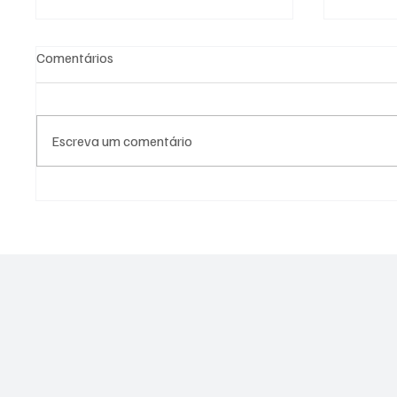
Comentários
Escreva um comentário
STF consolida maioria para
Bairros
manter afastamento de Dr.
Gonçal
Rubão da Prefeitura de Itaguaí
tempor