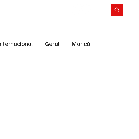
Internacional
Geral
Maricá
tropolitana
Bastidores da Política
ião
Bastidores da política
URNO