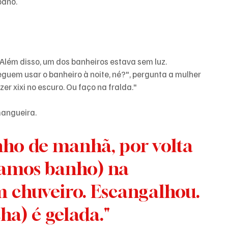
pano.
 Além disso, um dos banheiros estava sem luz.
guem usar o banheiro à noite, né?", pergunta a mulher 
er xixi no escuro. Ou faço na fralda." 
mangueira.
ho de manhã, por volta 
mamos banho) na 
 chuveiro. Escangalhou. 
ha) é gelada."