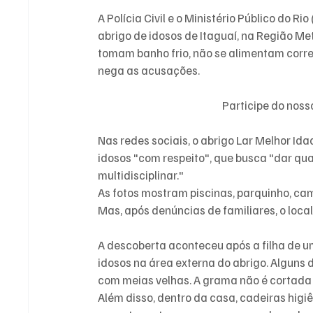
A Polícia Civil e o Ministério Público do
abrigo de idosos de Itaguaí, na Região Me
tomam banho frio, não se alimentam corret
nega as acusações.
Participe do nos
Nas redes sociais, o abrigo Lar Melhor Id
idosos "com respeito", que busca "dar qua
multidisciplinar."
As fotos mostram piscinas, parquinho, cam
Mas, após denúncias de familiares, o local
A descoberta aconteceu após a filha de um
idosos na área externa do abrigo. Alguns 
com meias velhas. A grama não é cortada
Além disso, dentro da casa, cadeiras hig