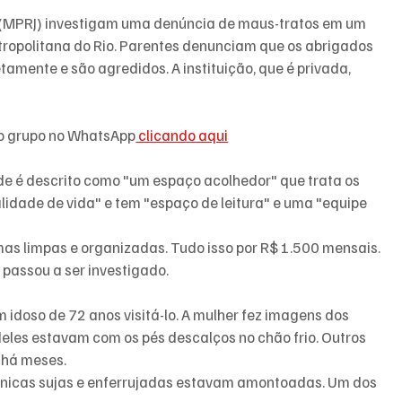
 Rio (MPRJ) investigam uma denúncia de maus-tratos em um 
tropolitana do Rio. Parentes denunciam que os abrigados 
amente e são agredidos. A instituição, que é privada, 
so grupo no WhatsApp
 clicando aqui
ade é descrito como "um espaço acolhedor" que trata os 
lidade de vida" e tem "espaço de leitura" e uma "equipe 
as limpas e organizadas. Tudo isso por R$ 1.500 mensais. 
 passou a ser investigado.
 idoso de 72 anos visitá-lo. A mulher fez imagens dos 
deles estavam com os pés descalços no chão frio. Outros 
 há meses.
iênicas sujas e enferrujadas estavam amontoadas. Um dos 