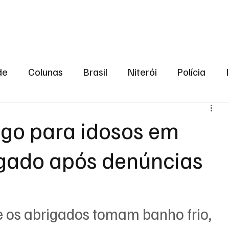
aneiro
Política
Bastidores da Política
de
Colunas
Brasil
Niterói
Polícia
São Gonçalo
Norte Fluminense
Região Me
go para idosos em
tigado após denúncias
gião serrana
Economia
Zona Norte
Opin
2024
Norte Fluminense
Informação
2º T
 os abrigados tomam banho frio, 