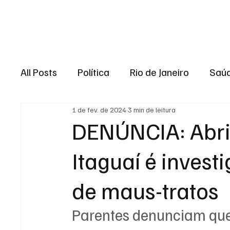
Brasil
Rio de J
All Posts
Política
Rio de Janeiro
Saú
1 de fev. de 2024
3 min de leitura
Região dos lagos
Baixada Fluminense
DENÚNCIA: Abri
Itaguaí é inves
Esporte
Niterói
Zona Oeste
Re
de maus-tratos
Entretenimento
Serviço
Eleições 
Parentes denunciam que