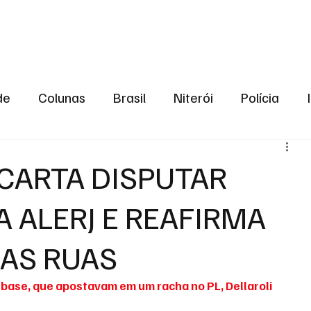
aneiro
Política
Bastidores da Política
de
Colunas
Brasil
Niterói
Polícia
São Gonçalo
Norte Fluminense
Região Me
CARTA DISPUTAR
A ALERJ E REAFIRMA
gião serrana
Economia
Zona Norte
Opin
LAS RUAS
2024
Norte Fluminense
Informação
2º T
base, que apostavam em um racha no PL, Dellaroli 