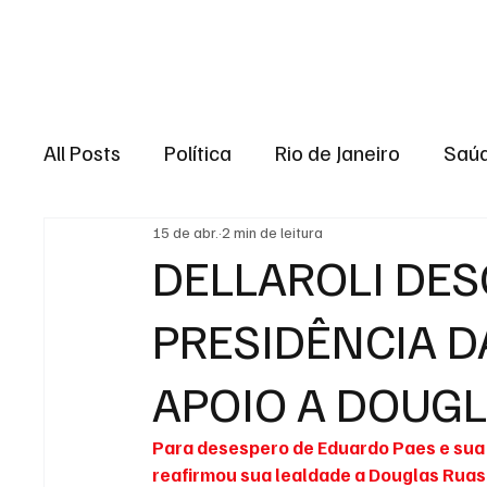
Brasil
Rio de J
All Posts
Política
Rio de Janeiro
Saú
15 de abr.
2 min de leitura
Região dos lagos
Baixada Fluminense
DELLAROLI DES
PRESIDÊNCIA D
Esporte
Niterói
Zona Oeste
Re
APOIO A DOUG
Entretenimento
Serviço
Eleições 
Para desespero de Eduardo Paes e sua 
reafirmou sua lealdade a Douglas Ruas