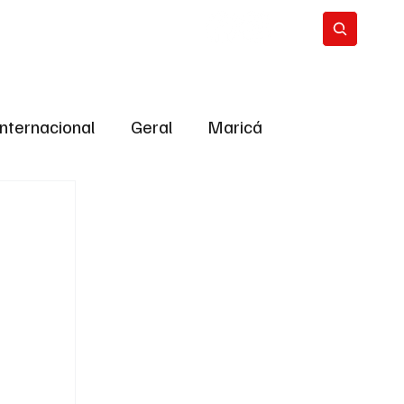
Internacional
Geral
Maricá
tropolitana
Bastidores da Política
ião
Bastidores da política
URNO