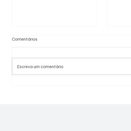
Comentários
Escreva um comentário
PL Niterói estrutura projeto
Moraes
eleitoral e aposta em
restriç
lideranças para ampliar
comprov
representação no Rio de
legal
Janeiro