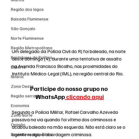
Região dos lagos
Baixada Fluminense
São Gonçalo
Norte Fluminense
Região Metropolitana
Um delegado da Polícia Civil do RJ foi baleado, na noite 
Bastidores da Política
deste domingo (4), durante uma tentativa de assalto 
na Avenida Francisco Bicalho, nas proximidades do 
Esporte
Instituto Médico-Legal (IML), na região central do Rio.
Niterói
Zona Oeste
Participe do nosso grupo no 
WhatsApp
 clicando aqui
Região serrana
Economia
Segundo a Polícia Militar, Rafael Carvalho Azevedo 
Zona Norte
passava na via quando foi vítima dos criminosos e 
Opinião
acabou baleado na mão esquerda. Não está claro se o 
agente reagiu à abordagem criminosa.
Bastidores da política