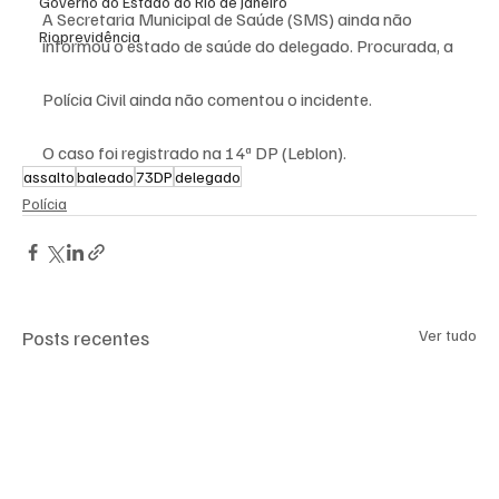
Governo do Estado do Rio de Janeiro
A Secretaria Municipal de Saúde (SMS) ainda não 
Rioprevidência
informou o estado de saúde do delegado. Procurada, a 
Polícia Civil ainda não comentou o incidente.
O caso foi registrado na 14ª DP (Leblon).
assalto
baleado
73DP
delegado
Polícia
Posts recentes
Ver tudo