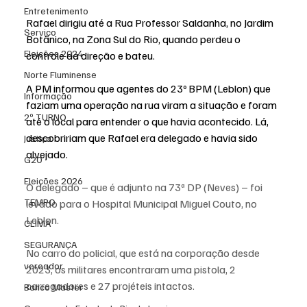
Entretenimento
Rafael dirigiu até a Rua Professor Saldanha, no Jardim 
Serviço
Botânico, na Zona Sul do Rio, quando perdeu o 
Eleições 2024
controle da direção e bateu.
Norte Fluminense
A PM informou que agentes do 23º BPM (Leblon) que 
Informação
faziam uma operação na rua viram a situação e foram 
2º TURNO
até o local para entender o que havia acontecido. Lá, 
descobririam que Rafael era delegado e havia sido 
Justiça
alvejado.
G20
Eleições 2026
O delegado – que é adjunto na 73ª DP (Neves) – foi 
TEMPO
levado para o Hospital Municipal Miguel Couto, no 
Leblon.
CLIMA
SEGURANÇA
No carro do policial, que está na corporação desde 
vereador
2023, os militares encontraram uma pistola, 2 
carregadores e 27 projéteis intactos.
Banco Master