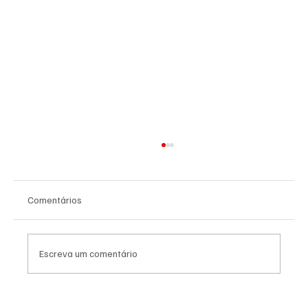
Comentários
Escreva um comentário
Bandido envolvido em morte de policial no