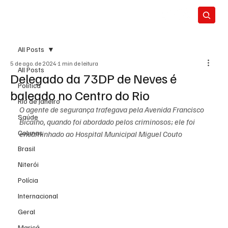
All Posts
5 de ago. de 2024
1 min de leitura
All Posts
Delegado da 73DP de Neves é
Política
baleado no Centro do Rio
Rio de Janeiro
O agente de segurança trafegava pela Avenida Francisco 
Saúde
Bicalho, quando foi abordado pelos criminosos; ele foi 
Colunas
encaminhado ao Hospital Municipal Miguel Couto
Brasil
Niterói
Polícia
Internacional
Geral
Maricá