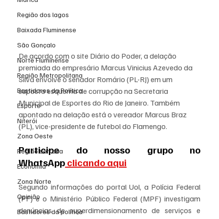
Região dos lagos
Baixada Fluminense
São Gonçalo
De acordo com o site Diário do Poder, a delação 
Norte Fluminense
premiada do empresário Marcus Vinicius Azevedo da 
Região Metropolitana
Silva envolve o senador Romário (PL-RJ) em um 
Bastidores da Política
suposto esquema de corrupção na Secretaria 
Municipal de Esportes do Rio de Janeiro. Também 
Esporte
apontado na delação está o vereador Marcus Braz 
Niterói
(PL), vice-presidente de futebol do Flamengo.
Zona Oeste
Participe do nosso grupo no 
Região serrana
WhatsApp
 clicando aqui
Economia
Zona Norte
Segundo informações do portal Uol, a Polícia Federal 
Opinião
(PF) e o Ministério Público Federal (MPF) investigam 
denúncias de superdimensionamento de serviços e 
Bastidores da política