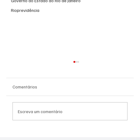
Governo do Estado do Rio de Janeiro
Rioprevidência
Comentários
Escreva um comentário
Canella muda estratégia para 2026 e pode