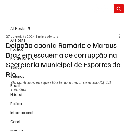
All Posts
27 de mai. de 2024
1 min de leitura
All Posts
Delação aponta Romário e Marcus
Política
Braz em esquema de corrupção na
Rio de Janeiro
Secretaria Municipal de Esportes do
Saúde
Rio
Colunas
Os contratos em questão teriam movimentado R$ 13 
Brasil
milhões
Niterói
Polícia
Internacional
Geral
Maricá