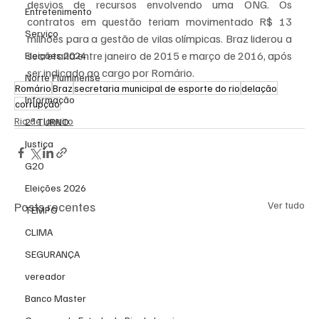
desvios de recursos envolvendo uma ONG. Os 
Entretenimento
contratos em questão teriam movimentado R$ 13 
Serviço
milhões para a gestão de vilas olímpicas. Braz liderou a 
secretaria entre janeiro de 2015 e março de 2016, após 
Eleições 2024
ser indicado ao cargo por Romário.
Norte Fluminense
Romário
Braz
secretaria municipal de esporte do rio
delação
Informação
corrupção
Rio de Janeiro
2º TURNO
Justiça
G20
Eleições 2026
Posts recentes
Ver tudo
TEMPO
CLIMA
SEGURANÇA
vereador
Banco Master