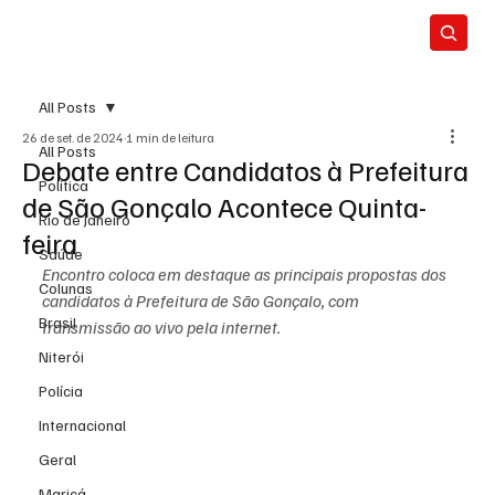
All Posts
26 de set. de 2024
1 min de leitura
All Posts
Debate entre Candidatos à Prefeitura
Política
de São Gonçalo Acontece Quinta-
Rio de Janeiro
feira
Saúde
Encontro coloca em destaque as principais propostas dos 
Colunas
candidatos à Prefeitura de São Gonçalo, com 
Brasil
transmissão ao vivo pela internet.
Niterói
Polícia
Internacional
Geral
Maricá