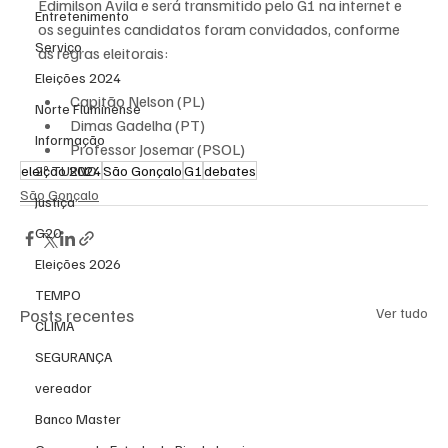
Edimilson Ávila e será transmitido pelo G1 na internet e 
Entretenimento
os seguintes candidatos foram convidados, conforme 
Serviço
as regras eleitorais:
Eleições 2024
Capitão Nelson (PL)
Norte Fluminense
Dimas Gadelha (PT)
Informação
Professor Josemar (PSOL)
eleição 2024
São Gonçalo
G1
debates
2º TURNO
São Gonçalo
Justiça
G20
Eleições 2026
TEMPO
Posts recentes
Ver tudo
CLIMA
SEGURANÇA
vereador
Banco Master