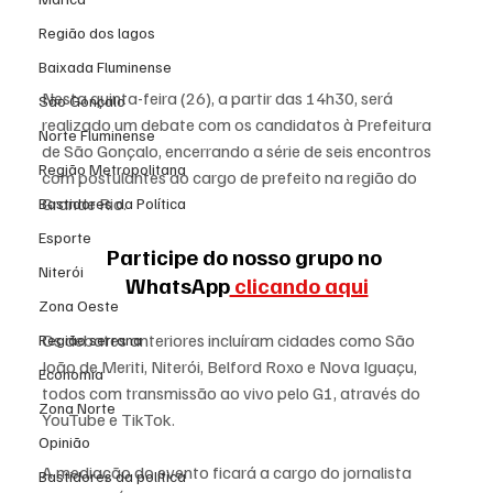
Região dos lagos
Baixada Fluminense
Nesta quinta-feira (26), a partir das 14h30, será 
São Gonçalo
realizado um debate com os candidatos à Prefeitura 
Norte Fluminense
de São Gonçalo, encerrando a série de seis encontros 
Região Metropolitana
com postulantes ao cargo de prefeito na região do 
Grande Rio.
Bastidores da Política
Esporte
Participe do nosso grupo no 
Niterói
WhatsApp
 clicando aqui
Zona Oeste
Os debates anteriores incluíram cidades como São 
Região serrana
João de Meriti, Niterói, Belford Roxo e Nova Iguaçu, 
Economia
todos com transmissão ao vivo pelo G1, através do 
Zona Norte
YouTube e TikTok.
Opinião
A mediação do evento ficará a cargo do jornalista 
Bastidores da política