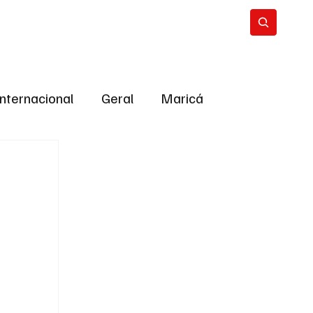
Internacional
Geral
Maricá
tropolitana
Bastidores da Política
ião
Bastidores da política
URNO