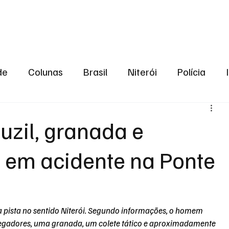
aneiro
Política
Bastidores da Política
de
Colunas
Brasil
Niterói
Polícia
São Gonçalo
Norte Fluminense
Região Me
uzil, granada e
 em acidente na Ponte
gião serrana
Economia
Zona Norte
Opin
2024
Norte Fluminense
Informação
2º T
na pista no sentido Niterói. Segundo informações, o homem 
rregadores, uma granada, um colete tático e aproximadamente 