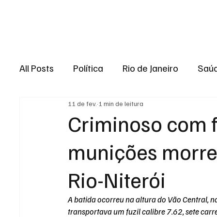
Brasil
Rio de J
All Posts
Política
Rio de Janeiro
Saú
11 de fev.
1 min de leitura
Região dos lagos
Baixada Fluminense
Criminoso com f
munições morre
Esporte
Niterói
Zona Oeste
Re
Rio-Niterói
Entretenimento
Serviço
Eleições 
A batida ocorreu na altura do Vão Central, 
transportava um fuzil calibre 7.62, sete ca