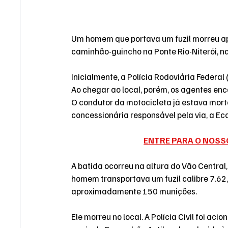
Um homem que portava um fuzil morreu apó
caminhão-guincho na Ponte Rio-Niterói, na 
Inicialmente, a Polícia Rodoviária Federal
Ao chegar ao local, porém, os agentes enc
O condutor da motocicleta já estava morto
concessionária responsável pela via, a Ec
ENTRE PARA O NOSS
A batida ocorreu na altura do Vão Central,
homem transportava um fuzil calibre 7.62,
aproximadamente 150 munições.
Ele morreu no local. A Polícia Civil foi aci