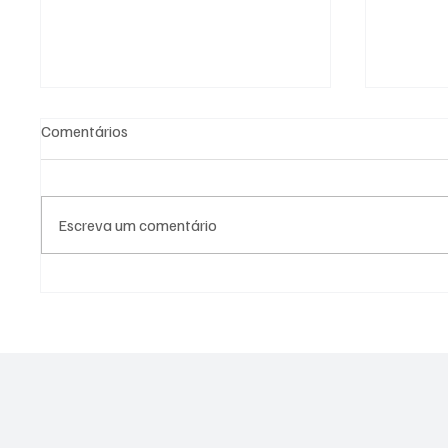
Comentários
Escreva um comentário
Assessor do vereador Túlio do
Bandid
PSOL é preso por suspeita de
de poli
estupro coletivo em Niterói
balead