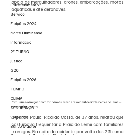
apoio de mergulhadores, drones, embarcações, motos 
Entretenimento
aquáticas e até aeronaves.
Serviço
Eleições 2024
Norte Fluminense
Informação
2º TURNO
Justiça
G20
Eleições 2026
TEMPO
CLIMA
Familiares e amigos acompanham as buscas pelo casal de adolescentes no Leme — 
Foto: Fabiano Rocha
SEGURANÇA
O pai de Paulo, Ricardo Costa, de 37 anos, relatou que 
vereador
costumava frequentar a Praia do Leme com familiares 
Banco Master
e amigos. Na noite do acidente, por volta das 23h, uma 