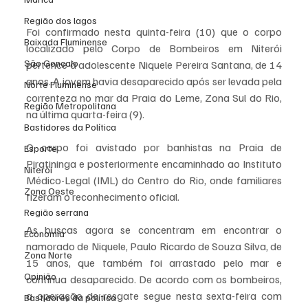
Região dos lagos
Foi confirmado nesta quinta-feira (10) que o corpo 
Baixada Fluminense
localizado pelo Corpo de Bombeiros em Niterói 
São Gonçalo
pertence à adolescente Niquele Pereira Santana, de 14 
anos. A jovem havia desaparecido após ser levada pela 
Norte Fluminense
correnteza no mar da Praia do Leme, Zona Sul do Rio, 
Região Metropolitana
na última quarta-feira (9).
Bastidores da Política
O corpo foi avistado por banhistas na Praia de 
Esporte
Piratininga e posteriormente encaminhado ao Instituto 
Niterói
Médico-Legal (IML) do Centro do Rio, onde familiares 
Zona Oeste
fizeram o reconhecimento oficial.
Região serrana
As buscas agora se concentram em encontrar o 
Economia
namorado de Niquele, Paulo Ricardo de Souza Silva, de 
Zona Norte
15 anos, que também foi arrastado pelo mar e 
Opinião
continua desaparecido. De acordo com os bombeiros, 
a operação de resgate segue nesta sexta-feira com 
Bastidores da política