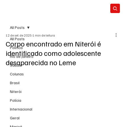
All Posts
12 de set. de 2025
1 min de leitura
All Posts
Corpo encontrado em Niterói é
Política
identificado como adolescente
Rio de Janeiro
desaparecida no Leme
Saúde
Colunas
Brasil
Niterói
Polícia
Internacional
Geral
Maricá