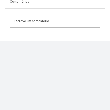
Comentários
Escreva um comentário
PL Niterói estrutura projeto eleitoral e
aposta em lideranças para ampliar
representação no Rio de Janeiro