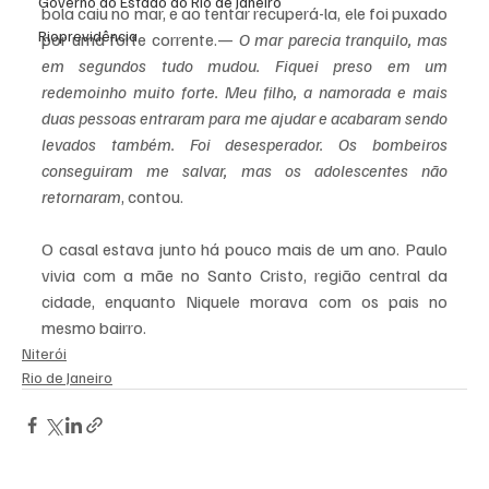
Governo do Estado do Rio de Janeiro
bola caiu no mar, e ao tentar recuperá-la, ele foi puxado 
Rioprevidência
por uma forte corrente.— 
O mar parecia tranquilo, mas 
em segundos tudo mudou. Fiquei preso em um 
redemoinho muito forte. Meu filho, a namorada e mais 
duas pessoas entraram para me ajudar e acabaram sendo 
levados também. Foi desesperador. Os bombeiros 
conseguiram me salvar, mas os adolescentes não 
retornaram
, contou.
O casal estava junto há pouco mais de um ano. Paulo 
vivia com a mãe no Santo Cristo, região central da 
cidade, enquanto Niquele morava com os pais no 
mesmo bairro.
Niterói
Rio de Janeiro