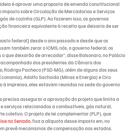
 ideia é aprovar uma proposta de emenda constitucional 
o Imposto sobre Circulação de Mercadorias e Serviços 
 gás de cozinha (GLP). Ao fazerem isso, os governos 
 financeira equivalente à receita que deixaria de ser 
posto federal] desde o ano passado e desde que os 
am também zerar o ICMS, nós, o governo federal, os 
o que deixarão de arrecadar”, disse Bolsonaro, no Palácio 
ava acompanhado dos presidentes da Câmara dos 
do, Rodrigo Pacheco (PSD-MG), além de alguns dos seus 
Economia), Adolfo Sachsida (Minas e Energia) e Ciro 
ão à imprensa, eles estavam reunidos na sede do governo 
no precisa assegurar a aprovação do projeto que limita a 
e serviços relacionados a combustíveis, gás natural, 
e coletivo. O projeto de lei complementar (PLP), que 
lise no Senado
, fixa a alíquota desse imposto em, no 
bém prevê mecanismos de compensação aos estados.