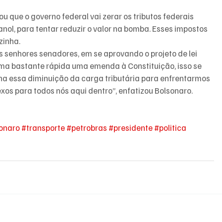
 que o governo federal vai zerar os tributos federais 
tanol, para tentar reduzir o valor na bomba. Esses impostos 
zinha.
 senhores senadores, em se aprovando o projeto de lei 
a bastante rápida uma emenda à Constituição, isso se 
ha essa diminuição da carga tributária para enfrentarmos 
exos para todos nós aqui dentro”, enfatizou Bolsonaro.
onaro
#transporte
#petrobras
#presidente
#politica