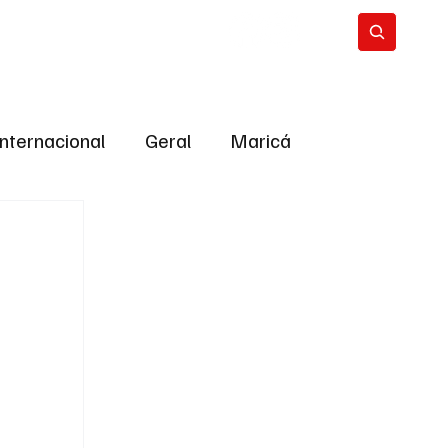
Internacional
Geral
Maricá
tropolitana
Bastidores da Política
ião
Bastidores da política
URNO