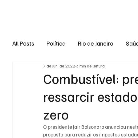
Brasil
Rio de J
All Posts
Política
Rio de Janeiro
Saú
7 de jun. de 2022
3 min de leitura
Região dos lagos
Baixada Fluminense
Combustível: pr
ressarcir estad
Esporte
Niterói
Zona Oeste
Re
zero
Entretenimento
Serviço
Eleições 
O presidente Jair Bolsonaro anunciou nes
proposta para reduzir os impostos estadu