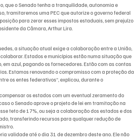
o, que o Senado tenha a tranquilidade, autonomia e 
isso, tramitaremos uma PEC que autorize o governo federal 
sposição para zerar esses impostos estaduais, sem prejuízo 
esidente da Câmara, Arthur Lira.
des, a situação atual exige a colaboração entre a União, 
 colaborar. Estados e municípios estão numa situação que 
o, em azul, pagando os fornecedores. Estão com as contas 
rios. Estamos renovando o compromisso com a proteção da 
re os entes federativos”, explicou, durante o 
ra compensar os estados com um eventual zeramento do 
caso o Senado aprove o projeto de lei em tramitação na 
esse teto de 17%, ou seja a colaboração dos estados e dos 
 lado, transferindo recursos para qualquer redução de 
nistro.
ia validade até o dia 31 de dezembro deste ano. Ele não 