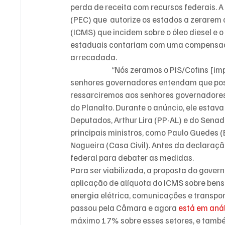
perda de receita com recursos federais. A
(PEC) que  autorize os estados a zerarem 
(ICMS) que incidem sobre o óleo diesel e o
estaduais contariam com uma compensação
arrecadada. 
“Nós zeramos o PIS/Cofins [im
senhores governadores entendam que poss
ressarciremos aos senhores governadores 
do Planalto. Durante o anúncio, ele est
Deputados, Arthur Lira (PP-AL) e do Sena
principais ministros, como Paulo Guedes (
Nogueira (Casa Civil). Antes da declaraç
federal para debater as medidas.
Para ser viabilizada, a proposta do gover
aplicação de alíquota do ICMS sobre bens 
energia elétrica, comunicações e transport
passou pela Câmara e agora
 está em aná
máximo 17% sobre esses setores, e tam