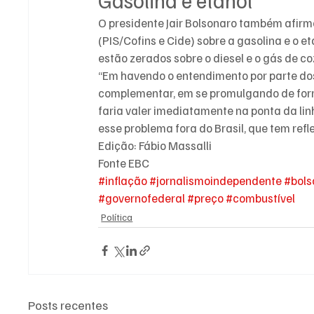
O presidente Jair Bolsonaro também afirmou
(PIS/Cofins e Cide) sobre a gasolina e o e
estão zerados sobre o diesel e o gás de co
“Em havendo o entendimento por parte dos
complementar, em se promulgando de form
faria valer imediatamente na ponta da lin
esse problema fora do Brasil, que tem refl
Edição: Fábio Massalli
Fonte EBC
#inflação
#jornalismoindependente
#bols
#governofederal
#preço
#combustível
Política
Posts recentes