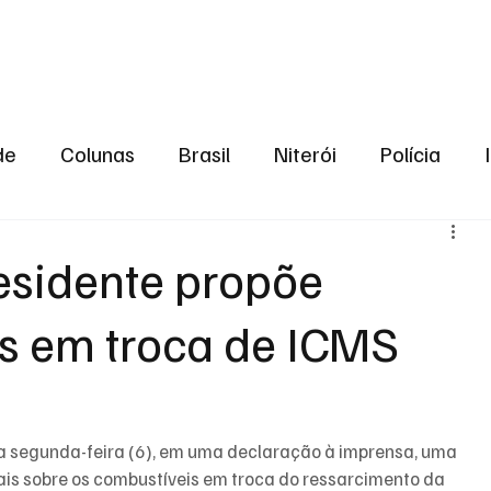
aneiro
Política
Bastidores da Política
de
Colunas
Brasil
Niterói
Polícia
São Gonçalo
Norte Fluminense
Região Me
esidente propõe
os em troca de ICMS
gião serrana
Economia
Zona Norte
Opin
2024
Norte Fluminense
Informação
2º T
ta segunda-feira (6), em uma declaração à imprensa, uma 
ais sobre os combustíveis em troca do ressarcimento da 