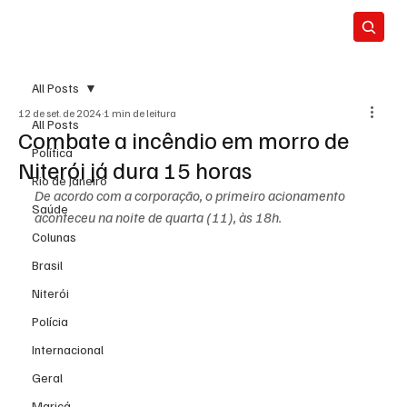
All Posts
12 de set. de 2024
1 min de leitura
All Posts
Combate a incêndio em morro de
Política
Niterói já dura 15 horas
Rio de Janeiro
De acordo com a corporação, o primeiro acionamento 
Saúde
aconteceu na noite de quarta (11), às 18h. 
Colunas
Brasil
Niterói
Polícia
Internacional
Geral
Maricá