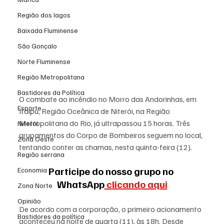
Região dos lagos
Baixada Fluminense
São Gonçalo
Norte Fluminense
Região Metropolitana
Bastidores da Política
O combate ao 
incêndio
 no Morro das Andorinhas, em 
Esporte
Itaipu, Região Oceânica de Niterói, na Região 
Metropolitana do Rio, já ultrapassou 15 horas. Três 
Niterói
grupamentos do Corpo de Bombeiros seguem no local, 
Zona Oeste
tentando conter as chamas, nesta quinta-feira (12).
Região serrana
Participe do nosso grupo no 
Economia
WhatsApp
 clicando aqui
Zona Norte
Opinião
De acordo com a corporação, o primeiro acionamento 
Bastidores da política
aconteceu na noite de quarta (11), às 18h. Desde 