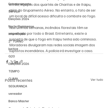
Entretenimento
então, equipes dos quartéis de Charitas e de Itaipu, 
além do Grupamento Aéreo. No entanto, o fato de ser 
Serviço
um local de difícil acesso dificulta o combate ao fogo.
Eleições 2024
Norte Fluminense
Nas últimas semanas, incêndios florestais têm se 
espalhado por todo o Brasil. Entretanto, existe a 
Informação
suspeita de que o fogo em Itaipu tenha sido criminoso. 
2º TURNO
Moradores divulgaram nas redes sociais imagem dos 
Justiça
supostos incendiários. A polícia irá investigar o caso.
G20
Eleições 2026
TEMPO
CLIMA
Posts recentes
Ver tudo
SEGURANÇA
vereador
Banco Master